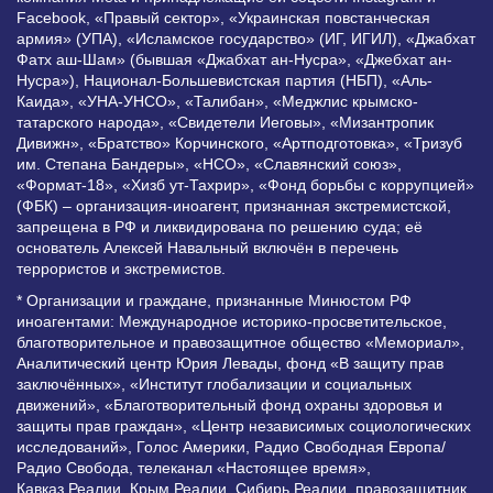
Facebook, «Правый сектор», «Украинская повстанческая
армия» (УПА), «Исламское государство» (ИГ, ИГИЛ), «Джабхат
Фатх аш-Шам» (бывшая «Джабхат ан-Нусра», «Джебхат ан-
Нусра»), Национал-Большевистская партия (НБП), «Аль-
Каида», «УНА-УНСО», «Талибан», «Меджлис крымско-
татарского народа», «Свидетели Иеговы», «Мизантропик
Дивижн», «Братство» Корчинского, «Артподготовка», «Тризуб
им. Степана Бандеры», «НСО», «Славянский союз»,
«Формат-18», «Хизб ут-Тахрир», «Фонд борьбы с коррупцией»
(ФБК) – организация-иноагент, признанная экстремистской,
запрещена в РФ и ликвидирована по решению суда; её
основатель Алексей Навальный включён в перечень
террористов и экстремистов.
* Организации и граждане, признанные Минюстом РФ
иноагентами: Международное историко-просветительское,
благотворительное и правозащитное общество «Мемориал»,
Аналитический центр Юрия Левады, фонд «В защиту прав
заключённых», «Институт глобализации и социальных
движений», «Благотворительный фонд охраны здоровья и
защиты прав граждан», «Центр независимых социологических
исследований», Голос Америки, Радио Свободная Европа/
Радио Свобода, телеканал «Настоящее время»,
Кавказ.Реалии, Крым.Реалии, Сибирь.Реалии, правозащитник