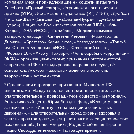
компания Meta и принадлежащие ей соцсети Instagram и
Facebook, «Правый сектор», «Украинская повстанческая
армия» (УПА), «Исламское государство» (ИГ, ИГИЛ), «Джабхат
Фатх аш-Шам» (бывшая «Джабхат ан-Нусра», «Джебхат ан-
Нусра»), Национал-Большевистская партия (НБП), «Аль-
Каида», «УНА-УНСО», «Талибан», «Меджлис крымско-
татарского народа», «Свидетели Иеговы», «Мизантропик
Дивижн», «Братство» Корчинского, «Артподготовка», «Тризуб
им. Степана Бандеры», «НСО», «Славянский союз»,
«Формат-18», «Хизб ут-Тахрир», «Фонд борьбы с коррупцией»
(ФБК) – организация-иноагент, признанная экстремистской,
запрещена в РФ и ликвидирована по решению суда; её
основатель Алексей Навальный включён в перечень
террористов и экстремистов.
* Организации и граждане, признанные Минюстом РФ
иноагентами: Международное историко-просветительское,
благотворительное и правозащитное общество «Мемориал»,
Аналитический центр Юрия Левады, фонд «В защиту прав
заключённых», «Институт глобализации и социальных
движений», «Благотворительный фонд охраны здоровья и
защиты прав граждан», «Центр независимых социологических
исследований», Голос Америки, Радио Свободная Европа/
Радио Свобода, телеканал «Настоящее время»,