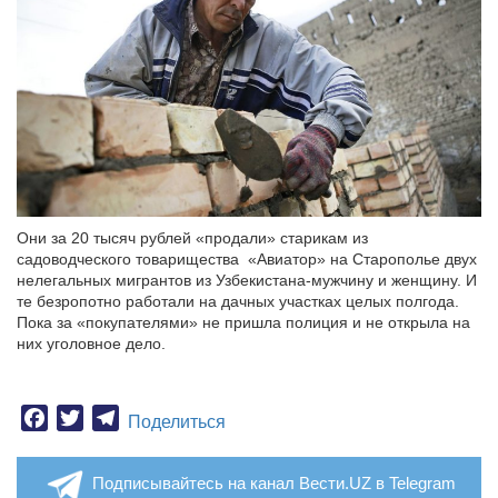
Они за 20 тысяч рублей «продали» старикам из
садоводческого товарищества «Авиатор» на Старополье двух
нелегальных мигрантов из Узбекистана-мужчину и женщину. И
те безропотно работали на дачных участках целых полгода.
Пока за «покупателями» не пришла полиция и не открыла на
них уголовное дело.
Facebook
Twitter
Telegram
Поделиться
Подписывайтесь на канал Вести.UZ в Telegram