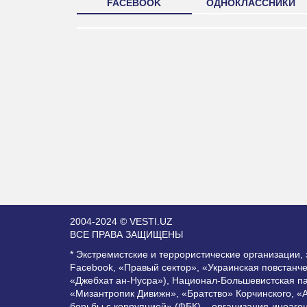
FACEBOOK
ОДНОКЛАССНИКИ
2004-2024 © VESTI.UZ
ВСЕ ПРАВА ЗАЩИЩЕНЫ
* Экстремистские и террористические организации
Facebook, «Правый сектор», «Украинская повстанч
«Джебхат ан-Нусра»), Национал-Большевистская п
«Мизантропик Дивижн», «Братство» Корчинского, «
борьбы с коррупцией» (ФБК) – организация-иноаге