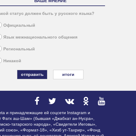
ВАШЕ МНЕНИЕ
акой статус должен быть у русского языка?
Официальный
Язык межнационального общения
Региональный
Никакой
итоги
ta и принадлежащие ей соцсети Instagram и
ат Фатх аш-Шам» (бывшая «Джабхат ан-Нусра»,
мско-татарского народа», «Свидетели Иеговы»,
ий союз», «Формат-18», «Хизб ут-Тахрир», «Фонд
по решению суда; её основатель Алексей Навальный