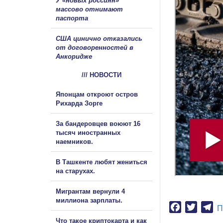
У «новых россиян»
массово отнимают
паспорта
США цинично отказались
от договоренностей в
Анкоридже
/// НОВОСТИ
Японцам откроют остров
Рихарда Зорге
За бандеровцев воюют 16
тысяч иностранных
наемников.
В Ташкенте любят жениться
на старухах.
Мигрантам вернули 4
миллиона зарплаты.
Facebook
Twitter
Te
П
Что такое криптокарта и как