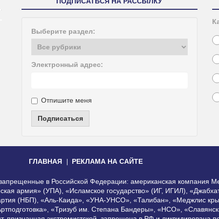
ПОДПИСАТЬСЯ НА РАССЫЛКУ
К
Выберите раздел:
Электронный адрес:
Отпишите меня
Подписаться
ГЛАВНАЯ
РЕКЛАМА НА САЙТЕ
, запрещенные в Российской Федерации: американская компания Me
еская армия» (УПА), «Исламское государство» (ИГ, ИГИЛ), «Джабх
артия (НБП), «Аль-Каида», «УНА-УНСО», «Талибан», «Меджлис кры
Артподготовка», «Тризуб им. Степана Бандеры», «НСО», «Славянск
нт, признанная экстремистской, запрещена в РФ и ликвидирована 