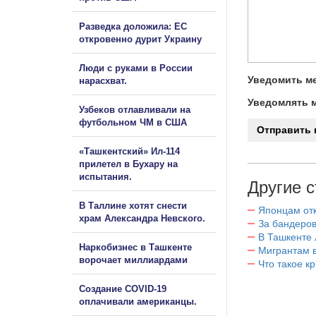
Разведка доложила: ЕС
откровенно дурит Украину
Люди с руками в России
Уведомить ме
нарасхват.
Уведомлять м
Узбеков отлавливали на
футбольном ЧМ в США
«Ташкентский» Ил-114
прилетел в Бухару на
испытания.
Другие с
В Таллине хотят снести
Японцам отк
храм Александра Невского.
За бандеров
В Ташкенте 
Наркобизнес в Ташкенте
Мигрантам в
ворочает миллиардами
Что такое к
Создание COVID-19
оплачивали американцы.