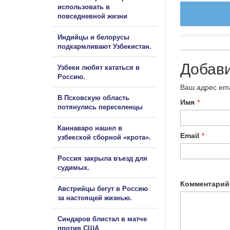
использовать в
повседневной жизни
Индийцы и белорусы
подкармливают Узбекистан.
Добав
Узбеки любят кататься в
Россию.
Ваш адрес ema
В Псковскую область
Имя
*
потянулись переселенцы
Каннаваро нашел в
Email
*
узбекской сборной «крота».
Россия закрыла въезд для
судимых.
Комментарий
Австрийцы бегут в Россию
за настоящей жизнью.
Синдаров блистал в матче
против США