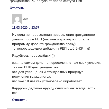
гражданство РФ получают после статуса Рвп
Ответить
ara
:
11.03.2020 в 13:57
Ну если по переселения переселения гражданство
давали после РВП (что уже маразм-раз попал в
программу-давайте гражданство сразу)
то теперь дедушка добавил к РВП ещё ВНЖ…)))
Радуйтесь переселёдки! ))
зы…на самом деле по переселению там свои условия,
так что ВНЖдля гражданства
это для упрощенок и стандартных процедур
получения гражданства,
что уже 10 лет как установлено ииработает
Карррочи дедушка ерунду слямзил как всегда, вот и
всё
Ответить