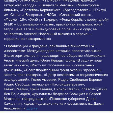
Каида», «УНА-УНСО», «Талибан», «Меджлис крымско-
татарского народа», «Свидетели Иеговы», «Мизантропик
Дивижн», «Братство» Корчинского, «Артподготовка», «Тризуб
им. Степана Бандеры», «НСО», «Славянский союз»,
«Формат-18», «Хизб ут-Тахрир», «Фонд борьбы с коррупцией»
(ФБК) – организация-иноагент, признанная экстремистской,
запрещена в РФ и ликвидирована по решению суда; её
основатель Алексей Навальный включён в перечень
террористов и экстремистов.
* Организации и граждане, признанные Минюстом РФ
иноагентами: Международное историко-просветительское,
благотворительное и правозащитное общество «Мемориал»,
Аналитический центр Юрия Левады, фонд «В защиту прав
заключённых», «Институт глобализации и социальных
движений», «Благотворительный фонд охраны здоровья и
защиты прав граждан», «Центр независимых социологических
исследований», Голос Америки, Радио Свободная Европа/
Радио Свобода, телеканал «Настоящее время»,
Кавказ.Реалии, Крым.Реалии, Сибирь.Реалии, правозащитник
Лев Пономарёв, журналисты Людмила Савицкая и Сергей
Маркелов, главред газеты «Псковская губерния» Денис
Камалягин, художница-акционистка и фемактивистка Дарья
Апахончич. и
другие
.