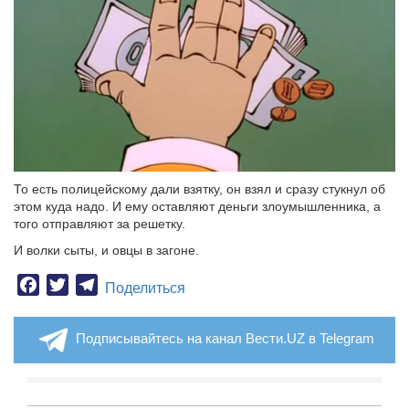
То есть полицейскому дали взятку, он взял и сразу стукнул об
этом куда надо. И ему оставляют деньги злоумышленника, а
того отправляют за решетку.
И волки сыты, и овцы в загоне.
Facebook
Twitter
Telegram
Поделиться
Подписывайтесь на канал Вести.UZ в Telegram