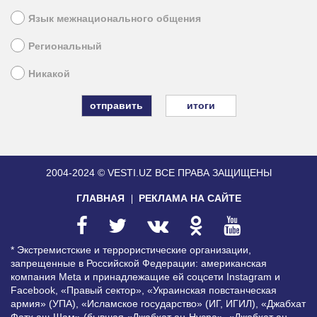
Язык межнационального общения
Региональный
Никакой
итоги
2004-2024 © VESTI.UZ
ВСЕ ПРАВА ЗАЩИЩЕНЫ
ГЛАВНАЯ
РЕКЛАМА НА САЙТЕ
* Экстремистские и террористические организации,
запрещенные в Российской Федерации: американская
компания Meta и принадлежащие ей соцсети Instagram и
Facebook, «Правый сектор», «Украинская повстанческая
армия» (УПА), «Исламское государство» (ИГ, ИГИЛ), «Джабхат
Фатх аш-Шам» (бывшая «Джабхат ан-Нусра», «Джебхат ан-