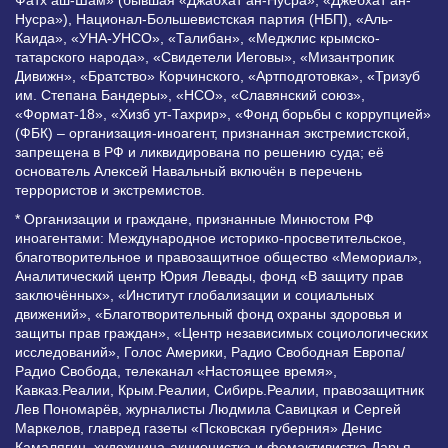
Нусра»), Национал-Большевистская партия (НБП), «Аль-
Каида», «УНА-УНСО», «Талибан», «Меджлис крымско-
татарского народа», «Свидетели Иеговы», «Мизантропик
Дивижн», «Братство» Корчинского, «Артподготовка», «Тризуб
им. Степана Бандеры», «НСО», «Славянский союз»,
«Формат-18», «Хизб ут-Тахрир», «Фонд борьбы с коррупцией»
(ФБК) – организация-иноагент, признанная экстремистской,
запрещена в РФ и ликвидирована по решению суда; её
основатель Алексей Навальный включён в перечень
террористов и экстремистов.
* Организации и граждане, признанные Минюстом РФ
иноагентами: Международное историко-просветительское,
благотворительное и правозащитное общество «Мемориал»,
Аналитический центр Юрия Левады, фонд «В защиту прав
заключённых», «Институт глобализации и социальных
движений», «Благотворительный фонд охраны здоровья и
защиты прав граждан», «Центр независимых социологических
исследований», Голос Америки, Радио Свободная Европа/
Радио Свобода, телеканал «Настоящее время»,
Кавказ.Реалии, Крым.Реалии, Сибирь.Реалии, правозащитник
Лев Пономарёв, журналисты Людмила Савицкая и Сергей
Маркелов, главред газеты «Псковская губерния» Денис
Камалягин, художница-акционистка и фемактивистка Дарья