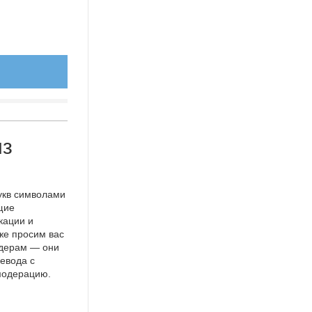
из
укв символами
щие
кации и
же просим вас
идерам — они
евода с
 модерацию.