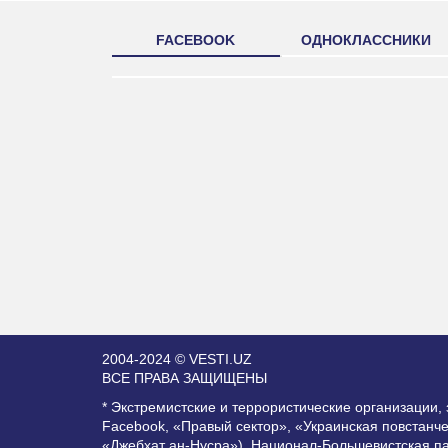
FACEBOOK
ОДНОКЛАССНИКИ
2004-2024 © VESTI.UZ
ВСЕ ПРАВА ЗАЩИЩЕНЫ
* Экстремистские и террористические организации
Facebook, «Правый сектор», «Украинская повстанч
«Джебхат ан-Нусра»), Национал-Большевистская п