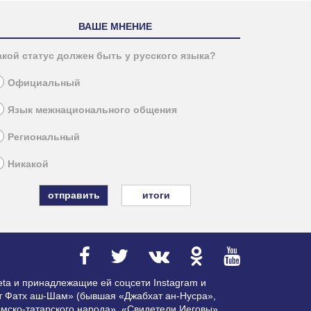
ВАШЕ МНЕНИЕ
акой статус должен быть у русского языка?
Официальный
Язык межнационального общения
Региональный
Никакой
итоги
ta и принадлежащие ей соцсети Instagram и
ат Фатх аш-Шам» (бывшая «Джабхат ан-Нусра»,
мско-татарского народа», «Свидетели Иеговы»,