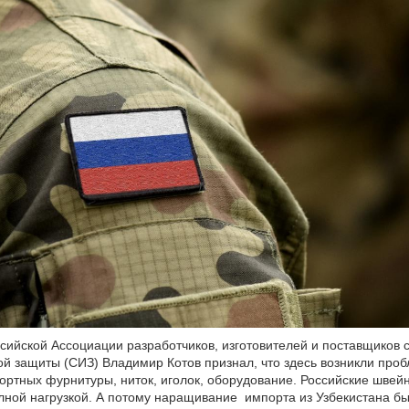
сийской Ассоциации разработчиков, изготовителей и поставщиков 
й защиты (СИЗ) Владимир Котов признал, что здесь возникли проб
ртных фурнитуры, ниток, иголок, оборудование. Российские шве
лной нагрузкой. А потому наращивание импорта из Узбекистана б