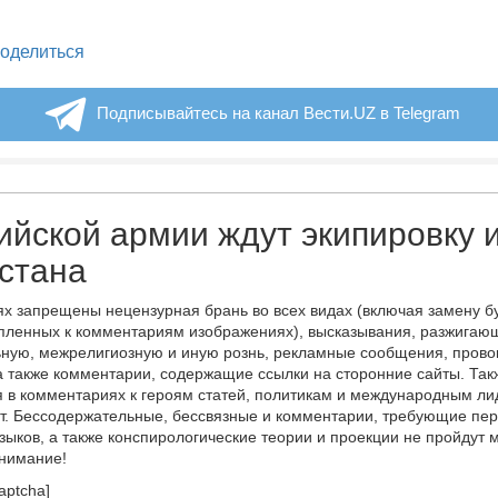
legram
оделиться
Подписывайтесь на канал Вести.UZ в Telegram
ийской армии ждут экипировку 
стана
х запрещены нецензурная брань во всех видах (включая замену б
пленных к комментариям изображениях), высказывания, разжигаю
ную, межрелигиозную и иную рознь, рекламные сообщения, прово
а также комментарии, содержащие ссылки на сторонние сайты. Так
 в комментариях к героям статей, политикам и международным л
т. Бессодержательные, бессвязные и комментарии, требующие пер
языков, а также конспирологические теории и проекции не пройдут
онимание!
aptcha]