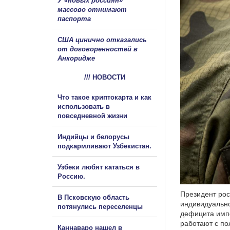
У «новых россиян»
массово отнимают
паспорта
США цинично отказались
от договоренностей в
Анкоридже
/// НОВОСТИ
Что такое криптокарта и как
использовать в
повседневной жизни
Индийцы и белорусы
подкармливают Узбекистан.
Узбеки любят кататься в
Россию.
Президент рос
В Псковскую область
индивидуально
потянулись переселенцы
дефицита импо
работают с по
Каннаваро нашел в