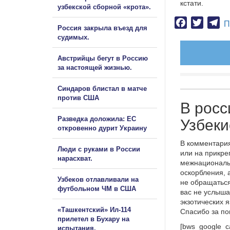
кстати.
узбекской сборной «крота».
Facebook
Twitter
Te
П
Россия закрыла въезд для
судимых.
Австрийцы бегут в Россию
за настоящей жизнью.
Синдаров блистал в матче
против США
В росс
Разведка доложила: ЕС
Узбеки
откровенно дурит Украину
В комментария
Люди с руками в России
или на прикре
нарасхват.
межнациональ
оскорбления, 
Узбеков отлавливали на
не обращаться
футбольном ЧМ в США
вас не услыша
экзотических 
«Ташкентский» Ил-114
Спасибо за п
прилетел в Бухару на
[bws_google_c
испытания.