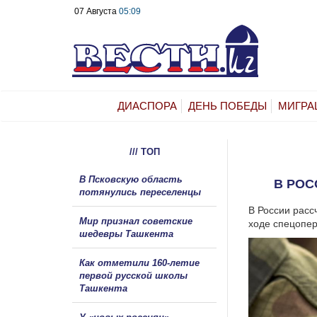
07 Августа
05:09
ДИАСПОРА
ДЕНЬ ПОБЕДЫ
МИГРА
/// ТОП
В Псковскую область
В РОС
потянулись переселенцы
В России расс
Мир признал советские
ходе спецопе
шедевры Ташкента
Как отметили 160-летие
первой русской школы
Ташкента