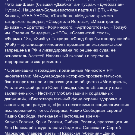
Фатх аш-Шам» (бывшая «Джабхат ан-Нусра», «Джебхат ан-
Нусра»), Национал-Большевистская партия (НБП), «Аль-
Каида», «УНА-УНСО», «Талибан», «Меджлис крымско-
татарского народа», «Свидетели Иеговы», «Мизантропик
Дивижн», «Братство» Корчинского, «Артподготовка», «Тризуб
им. Степана Бандеры», «НСО», «Славянский союз»,
«Формат-18», «Хизб ут-Тахрир», «Фонд борьбы с коррупцией»
(ФБК) – организация-иноагент, признанная экстремистской,
запрещена в РФ и ликвидирована по решению суда; её
основатель Алексей Навальный включён в перечень
террористов и экстремистов.
* Организации и граждане, признанные Минюстом РФ
иноагентами: Международное историко-просветительское,
благотворительное и правозащитное общество «Мемориал»,
Аналитический центр Юрия Левады, фонд «В защиту прав
заключённых», «Институт глобализации и социальных
движений», «Благотворительный фонд охраны здоровья и
защиты прав граждан», «Центр независимых социологических
исследований», Голос Америки, Радио Свободная Европа/
Радио Свобода, телеканал «Настоящее время»,
Кавказ.Реалии, Крым.Реалии, Сибирь.Реалии, правозащитник
Лев Пономарёв, журналисты Людмила Савицкая и Сергей
Маркелов, главред газеты «Псковская губерния» Денис