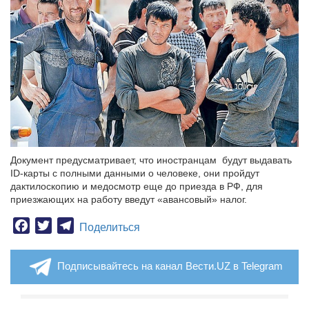
Документ предусматривает, что иностранцам будут выдавать
ID-карты с полными данными о человеке, они пройдут
дактилоскопию и медосмотр еще до приезда в РФ, для
приезжающих на работу введут «авансовый» налог.
Facebook
Twitter
Telegram
Поделиться
Подписывайтесь на канал Вести.UZ в Telegram