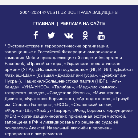
2004-2024 © VESTI.UZ
ВСЕ ПРАВА ЗАЩИЩЕНЫ
ГЛАВНАЯ
РЕКЛАМА НА САЙТЕ
* Экстремистские и террористические организации,
запрещенные в Российской Федерации: американская
компания Meta и принадлежащие ей соцсети Instagram и
Facebook, «Правый сектор», «Украинская повстанческая
армия» (УПА), «Исламское государство» (ИГ, ИГИЛ), «Джабхат
Фатх аш-Шам» (бывшая «Джабхат ан-Нусра», «Джебхат ан-
Нусра»), Национал-Большевистская партия (НБП), «Аль-
Каида», «УНА-УНСО», «Талибан», «Меджлис крымско-
татарского народа», «Свидетели Иеговы», «Мизантропик
Дивижн», «Братство» Корчинского, «Артподготовка», «Тризуб
им. Степана Бандеры», «НСО», «Славянский союз»,
«Формат-18», «Хизб ут-Тахрир», «Фонд борьбы с коррупцией»
(ФБК) – организация-иноагент, признанная экстремистской,
запрещена в РФ и ликвидирована по решению суда; её
основатель Алексей Навальный включён в перечень
террористов и экстремистов.