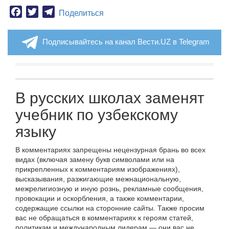
Facebook
Twitter
Telegram
Поделиться
Подписывайтесь на канал Вести.UZ в Telegram
В русских школах заменят
учебник по узбекскому
языку
В комментариях запрещены нецензурная брань во всех
видах (включая замену букв символами или на
прикрепленных к комментариям изображениях),
высказывания, разжигающие межнациональную,
межрелигиозную и иную рознь, рекламные сообщения,
провокации и оскорбления, а также комментарии,
содержащие ссылки на сторонние сайты. Также просим
вас не обращаться в комментариях к героям статей,
политикам и международным лидерам — они вас не