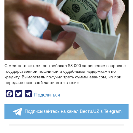
С местного жителя он требовал $3 000 за решение вопроса с
государственной пошлиной и судебными издержками по
кредиту. Вымогатель получил треть суммы авансом, но при
передаче основной части его «взяли».
Facebook
Twitter
Telegram
Поделиться
Подписывайтесь на канал Вести.UZ в Telegram