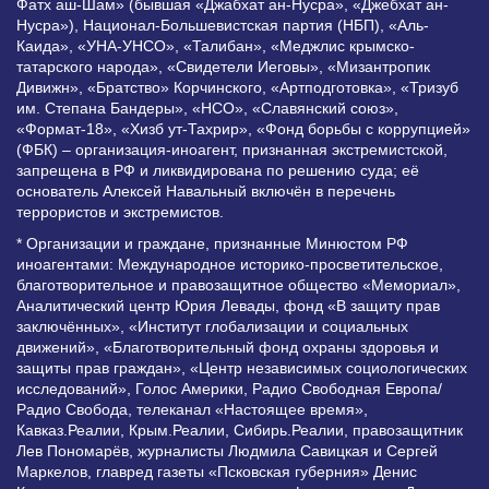
Фатх аш-Шам» (бывшая «Джабхат ан-Нусра», «Джебхат ан-
Нусра»), Национал-Большевистская партия (НБП), «Аль-
Каида», «УНА-УНСО», «Талибан», «Меджлис крымско-
татарского народа», «Свидетели Иеговы», «Мизантропик
Дивижн», «Братство» Корчинского, «Артподготовка», «Тризуб
им. Степана Бандеры», «НСО», «Славянский союз»,
«Формат-18», «Хизб ут-Тахрир», «Фонд борьбы с коррупцией»
(ФБК) – организация-иноагент, признанная экстремистской,
запрещена в РФ и ликвидирована по решению суда; её
основатель Алексей Навальный включён в перечень
террористов и экстремистов.
* Организации и граждане, признанные Минюстом РФ
иноагентами: Международное историко-просветительское,
благотворительное и правозащитное общество «Мемориал»,
Аналитический центр Юрия Левады, фонд «В защиту прав
заключённых», «Институт глобализации и социальных
движений», «Благотворительный фонд охраны здоровья и
защиты прав граждан», «Центр независимых социологических
исследований», Голос Америки, Радио Свободная Европа/
Радио Свобода, телеканал «Настоящее время»,
Кавказ.Реалии, Крым.Реалии, Сибирь.Реалии, правозащитник
Лев Пономарёв, журналисты Людмила Савицкая и Сергей
Маркелов, главред газеты «Псковская губерния» Денис