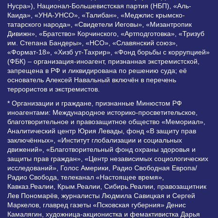
Нусра»), Национал-Большевистская партия (НБП), «Аль-
Каида», «УНА-УНСО», «Талибан», «Меджлис крымско-
татарского народа», «Свидетели Иеговы», «Мизантропик
Дивижн», «Братство» Корчинского, «Артподготовка», «Тризуб
им. Степана Бандеры», «НСО», «Славянский союз»,
«Формат-18», «Хизб ут-Тахрир», «Фонд борьбы с коррупцией»
(ФБК) – организация-иноагент, признанная экстремистской,
запрещена в РФ и ликвидирована по решению суда; её
основатель Алексей Навальный включён в перечень
террористов и экстремистов.
* Организации и граждане, признанные Минюстом РФ
иноагентами: Международное историко-просветительское,
благотворительное и правозащитное общество «Мемориал»,
Аналитический центр Юрия Левады, фонд «В защиту прав
заключённых», «Институт глобализации и социальных
движений», «Благотворительный фонд охраны здоровья и
защиты прав граждан», «Центр независимых социологических
исследований», Голос Америки, Радио Свободная Европа/
Радио Свобода, телеканал «Настоящее время»,
Кавказ.Реалии, Крым.Реалии, Сибирь.Реалии, правозащитник
Лев Пономарёв, журналисты Людмила Савицкая и Сергей
Маркелов, главред газеты «Псковская губерния» Денис
Камалягин, художница-акционистка и фемактивистка Дарья