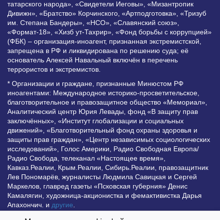
татарского народа», «Свидетели Иеговы», «Мизантропик
Дивижн», «Братство» Корчинского, «Артподготовка», «Тризуб
им. Степана Бандеры», «НСО», «Славянский союз»,
«Формат-18», «Хизб ут-Тахрир», «Фонд борьбы с коррупцией»
(ФБК) – организация-иноагент, признанная экстремистской,
запрещена в РФ и ликвидирована по решению суда; её
основатель Алексей Навальный включён в перечень
террористов и экстремистов.
* Организации и граждане, признанные Минюстом РФ
иноагентами: Международное историко-просветительское,
благотворительное и правозащитное общество «Мемориал»,
Аналитический центр Юрия Левады, фонд «В защиту прав
заключённых», «Институт глобализации и социальных
движений», «Благотворительный фонд охраны здоровья и
защиты прав граждан», «Центр независимых социологических
исследований», Голос Америки, Радио Свободная Европа/
Радио Свобода, телеканал «Настоящее время»,
Кавказ.Реалии, Крым.Реалии, Сибирь.Реалии, правозащитник
Лев Пономарёв, журналисты Людмила Савицкая и Сергей
Маркелов, главред газеты «Псковская губерния» Денис
Камалягин, художница-акционистка и фемактивистка Дарья
Апахончич. и
другие
.