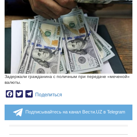
Задержали гражданина с поличным при передаче «меченой»
валюты.
Facebook
Twitter
Telegram
Поделиться
Подписывайтесь на канал Вести.UZ в Telegram