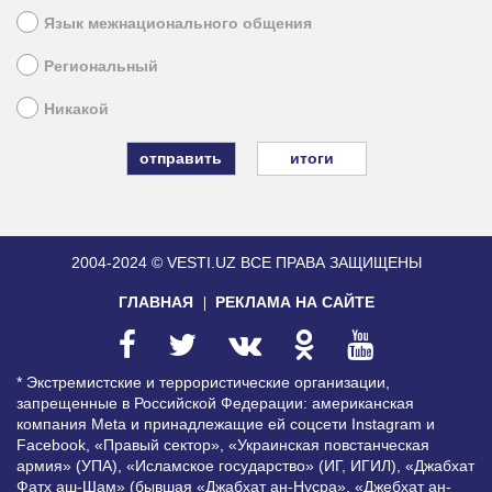
Язык межнационального общения
Региональный
Никакой
итоги
2004-2024 © VESTI.UZ
ВСЕ ПРАВА ЗАЩИЩЕНЫ
ГЛАВНАЯ
РЕКЛАМА НА САЙТЕ
* Экстремистские и террористические организации,
запрещенные в Российской Федерации: американская
компания Meta и принадлежащие ей соцсети Instagram и
Facebook, «Правый сектор», «Украинская повстанческая
армия» (УПА), «Исламское государство» (ИГ, ИГИЛ), «Джабхат
Фатх аш-Шам» (бывшая «Джабхат ан-Нусра», «Джебхат ан-