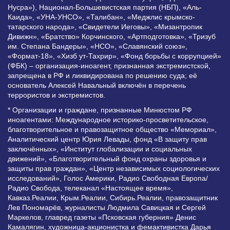
Нусра»), Национал-Большевистская партия (НБП), «Аль-
Каида», «УНА-УНСО», «Талибан», «Меджлис крымско-
татарского народа», «Свидетели Иеговы», «Мизантропик
Дивижн», «Братство» Корчинского, «Артподготовка», «Тризуб
им. Степана Бандеры», «НСО», «Славянский союз»,
«Формат-18», «Хизб ут-Тахрир», «Фонд борьбы с коррупцией»
(ФБК) – организация-иноагент, признанная экстремистской,
запрещена в РФ и ликвидирована по решению суда; её
основатель Алексей Навальный включён в перечень
террористов и экстремистов.
* Организации и граждане, признанные Минюстом РФ
иноагентами: Международное историко-просветительское,
благотворительное и правозащитное общество «Мемориал»,
Аналитический центр Юрия Левады, фонд «В защиту прав
заключённых», «Институт глобализации и социальных
движений», «Благотворительный фонд охраны здоровья и
защиты прав граждан», «Центр независимых социологических
исследований», Голос Америки, Радио Свободная Европа/
Радио Свобода, телеканал «Настоящее время»,
Кавказ.Реалии, Крым.Реалии, Сибирь.Реалии, правозащитник
Лев Пономарёв, журналисты Людмила Савицкая и Сергей
Маркелов, главред газеты «Псковская губерния» Денис
Камалягин, художница-акционистка и фемактивистка Дарья