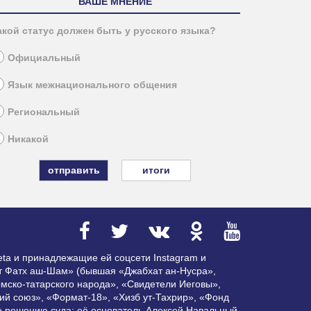
ВАШЕ МНЕНИЕ
акой статус должен быть у русского языка?
Официальный
Язык межнационального общения
Региональный
Никакой
итоги
ta и принадлежащие ей соцсети Instagram и
ат Фатх аш-Шам» (бывшая «Джабхат ан-Нусра»,
мско-татарского народа», «Свидетели Иеговы»,
ий союз», «Формат-18», «Хизб ут-Тахрир», «Фонд
по решению суда; её основатель Алексей Навальный