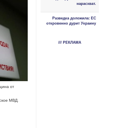
нарасхват.
Разведка доложила: ЕС
откровенно дурит Украину
/// РЕКЛАМА
щина от
екское МВД.