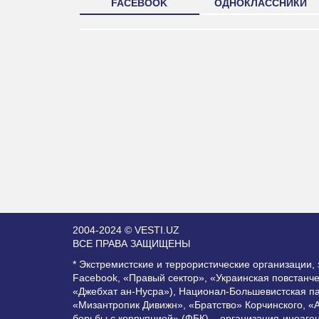
FACEBOOK
ОДНОКЛАССНИКИ
2004-2024 © VESTI.UZ
ВСЕ ПРАВА ЗАЩИЩЕНЫ
* Экстремистские и террористические организации
Facebook, «Правый сектор», «Украинская повстанч
«Джебхат ан-Нусра»), Национал-Большевистская п
«Мизантропик Дивижн», «Братство» Корчинского, «
борьбы с коррупцией» (ФБК) – организация-иноаге