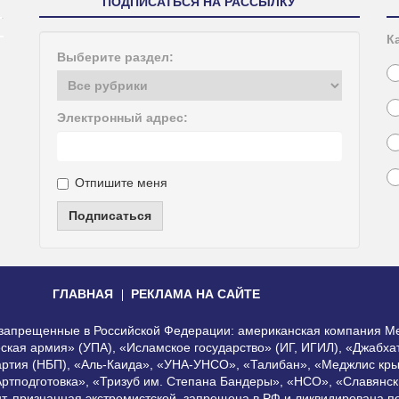
ПОДПИСАТЬСЯ НА РАССЫЛКУ
К
Выберите раздел:
Электронный адрес:
Отпишите меня
Подписаться
ГЛАВНАЯ
РЕКЛАМА НА САЙТЕ
, запрещенные в Российской Федерации: американская компания Me
еская армия» (УПА), «Исламское государство» (ИГ, ИГИЛ), «Джабх
артия (НБП), «Аль-Каида», «УНА-УНСО», «Талибан», «Меджлис кры
Артподготовка», «Тризуб им. Степана Бандеры», «НСО», «Славянск
нт, признанная экстремистской, запрещена в РФ и ликвидирована 