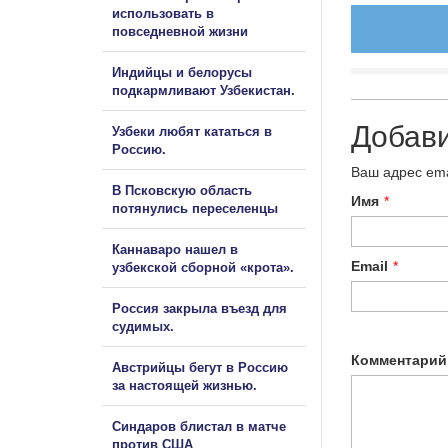
использовать в
повседневной жизни
Индийцы и белорусы
подкармливают Узбекистан.
Добав
Узбеки любят кататься в
Россию.
Ваш адрес ema
В Псковскую область
Имя
*
потянулись переселенцы
Каннаваро нашел в
Email
*
узбекской сборной «крота».
Россия закрыла въезд для
судимых.
Комментарий
Австрийцы бегут в Россию
за настоящей жизнью.
Синдаров блистал в матче
против США