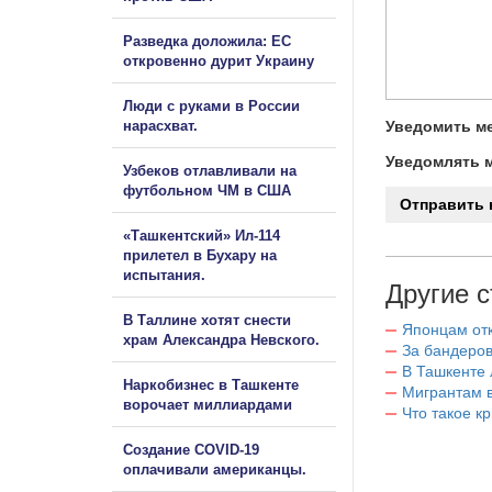
Разведка доложила: ЕС
откровенно дурит Украину
Люди с руками в России
нарасхват.
Уведомить ме
Уведомлять м
Узбеков отлавливали на
футбольном ЧМ в США
«Ташкентский» Ил-114
прилетел в Бухару на
испытания.
Другие с
В Таллине хотят снести
Японцам отк
храм Александра Невского.
За бандеров
В Ташкенте 
Наркобизнес в Ташкенте
Мигрантам в
ворочает миллиардами
Что такое к
Создание COVID-19
оплачивали американцы.