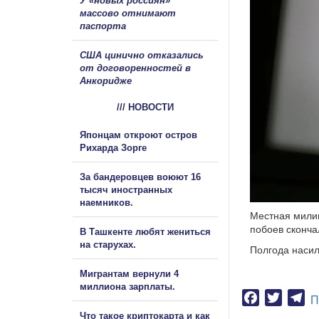
У «новых россиян»
массово отнимают
паспорта
США цинично отказались
от договоренностей в
Анкоридже
/// НОВОСТИ
Японцам откроют остров
Рихарда Зорге
За бандеровцев воюют 16
тысяч иностранных
наемников.
Местная милиц
побоев сконча
В Ташкенте любят жениться
на старухах.
Полгода насил
Мигрантам вернули 4
миллиона зарплаты.
Facebook
Twitter
Te
П
Что такое криптокарта и как