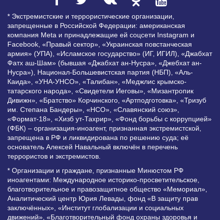
* Экстремистские и террористические организации,
запрещенные в Российской Федерации: американская
компания Meta и принадлежащие ей соцсети Instagram и
Facebook, «Правый сектор», «Украинская повстанческая
армия» (УПА), «Исламское государство» (ИГ, ИГИЛ), «Джабхат
Фатх аш-Шам» (бывшая «Джабхат ан-Нусра», «Джебхат ан-
Нусра»), Национал-Большевистская партия (НБП), «Аль-
Каида», «УНА-УНСО», «Талибан», «Меджлис крымско-
татарского народа», «Свидетели Иеговы», «Мизантропик
Дивижн», «Братство» Корчинского, «Артподготовка», «Тризуб
им. Степана Бандеры», «НСО», «Славянский союз»,
«Формат-18», «Хизб ут-Тахрир», «Фонд борьбы с коррупцией»
(ФБК) – организация-иноагент, признанная экстремистской,
запрещена в РФ и ликвидирована по решению суда; её
основатель Алексей Навальный включён в перечень
террористов и экстремистов.
* Организации и граждане, признанные Минюстом РФ
иноагентами: Международное историко-просветительское,
благотворительное и правозащитное общество «Мемориал»,
Аналитический центр Юрия Левады, фонд «В защиту прав
заключённых», «Институт глобализации и социальных
движений», «Благотворительный фонд охраны здоровья и