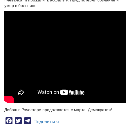
плевался, и прижали к асфальту. Пруд потерял сознание и
умер в больнице.
Дебош в Рочестере продолжается с марта. Демократия!
Facebook
Twitter
Telegram
Поделиться