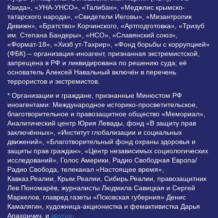
Каида», «УНА-УНСО», «Талибан», «Меджлис крымско-
татарского народа», «Свидетели Иеговы», «Мизантропик
Дивижн», «Братство» Корчинского, «Артподготовка», «Тризуб
им. Степана Бандеры», «НСО», «Славянский союз»,
«Формат-18», «Хизб ут-Тахрир», «Фонд борьбы с коррупцией»
(ФБК) – организация-иноагент, признанная экстремистской,
запрещена в РФ и ликвидирована по решению суда; её
основатель Алексей Навальный включён в перечень
террористов и экстремистов.
* Организации и граждане, признанные Минюстом РФ
иноагентами: Международное историко-просветительское,
благотворительное и правозащитное общество «Мемориал»,
Аналитический центр Юрия Левады, фонд «В защиту прав
заключённых», «Институт глобализации и социальных
движений», «Благотворительный фонд охраны здоровья и
защиты прав граждан», «Центр независимых социологических
исследований», Голос Америки, Радио Свободная Европа/
Радио Свобода, телеканал «Настоящее время»,
Кавказ.Реалии, Крым.Реалии, Сибирь.Реалии, правозащитник
Лев Пономарёв, журналисты Людмила Савицкая и Сергей
Маркелов, главред газеты «Псковская губерния» Денис
Камалягин, художница-акционистка и фемактивистка Дарья
Апахончич. и
другие
.