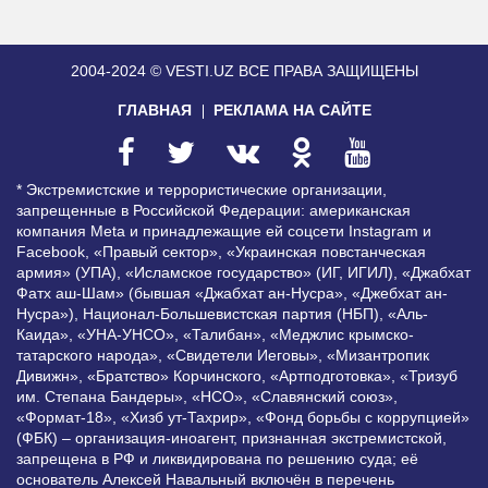
2004-2024 © VESTI.UZ
ВСЕ ПРАВА ЗАЩИЩЕНЫ
ГЛАВНАЯ
РЕКЛАМА НА САЙТЕ
* Экстремистские и террористические организации,
запрещенные в Российской Федерации: американская
компания Meta и принадлежащие ей соцсети Instagram и
Facebook, «Правый сектор», «Украинская повстанческая
армия» (УПА), «Исламское государство» (ИГ, ИГИЛ), «Джабхат
Фатх аш-Шам» (бывшая «Джабхат ан-Нусра», «Джебхат ан-
Нусра»), Национал-Большевистская партия (НБП), «Аль-
Каида», «УНА-УНСО», «Талибан», «Меджлис крымско-
татарского народа», «Свидетели Иеговы», «Мизантропик
Дивижн», «Братство» Корчинского, «Артподготовка», «Тризуб
им. Степана Бандеры», «НСО», «Славянский союз»,
«Формат-18», «Хизб ут-Тахрир», «Фонд борьбы с коррупцией»
(ФБК) – организация-иноагент, признанная экстремистской,
запрещена в РФ и ликвидирована по решению суда; её
основатель Алексей Навальный включён в перечень