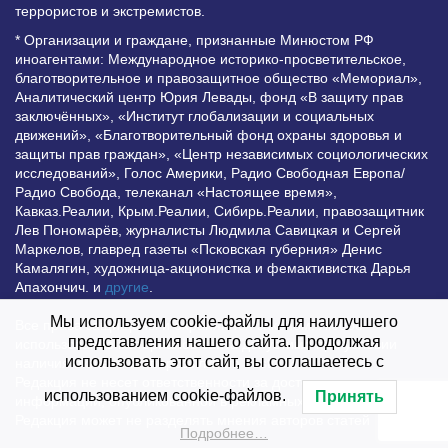
террористов и экстремистов.
* Организации и граждане, признанные Минюстом РФ
иноагентами: Международное историко-просветительское,
благотворительное и правозащитное общество «Мемориал»,
Аналитический центр Юрия Левады, фонд «В защиту прав
заключённых», «Институт глобализации и социальных
движений», «Благотворительный фонд охраны здоровья и
защиты прав граждан», «Центр независимых социологических
исследований», Голос Америки, Радио Свободная Европа/
Радио Свобода, телеканал «Настоящее время»,
Кавказ.Реалии, Крым.Реалии, Сибирь.Реалии, правозащитник
Лев Пономарёв, журналисты Людмила Савицкая и Сергей
Маркелов, главред газеты «Псковская губерния» Денис
Камалягин, художница-акционистка и фемактивистка Дарья
Апахончич. и
другие
.
Мы используем cookie-файлы для наилучшего
Все права защищены и охраняются законом. Любое
представления нашего сайта. Продолжая
использование материалов сайта допустимо при условии
использовать этот сайт, вы соглашаетесь с
наличия активной гиперссылки на Vesti.UZ.
Редакция не несет ответственности за достоверность
использованием cookie-файлов.
Принять
информации, опубликованной в рекламных объявлениях.
Редакция может не разделять мнения авторов статей
Подробнее…