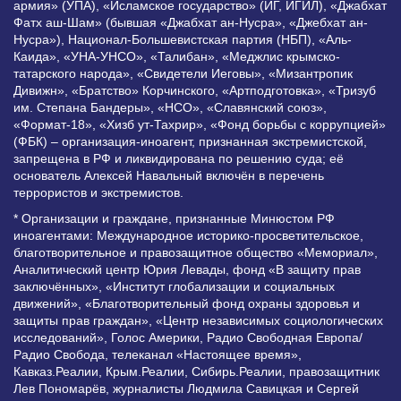
армия» (УПА), «Исламское государство» (ИГ, ИГИЛ), «Джабхат
Фатх аш-Шам» (бывшая «Джабхат ан-Нусра», «Джебхат ан-
Нусра»), Национал-Большевистская партия (НБП), «Аль-
Каида», «УНА-УНСО», «Талибан», «Меджлис крымско-
татарского народа», «Свидетели Иеговы», «Мизантропик
Дивижн», «Братство» Корчинского, «Артподготовка», «Тризуб
им. Степана Бандеры», «НСО», «Славянский союз»,
«Формат-18», «Хизб ут-Тахрир», «Фонд борьбы с коррупцией»
(ФБК) – организация-иноагент, признанная экстремистской,
запрещена в РФ и ликвидирована по решению суда; её
основатель Алексей Навальный включён в перечень
террористов и экстремистов.
* Организации и граждане, признанные Минюстом РФ
иноагентами: Международное историко-просветительское,
благотворительное и правозащитное общество «Мемориал»,
Аналитический центр Юрия Левады, фонд «В защиту прав
заключённых», «Институт глобализации и социальных
движений», «Благотворительный фонд охраны здоровья и
защиты прав граждан», «Центр независимых социологических
исследований», Голос Америки, Радио Свободная Европа/
Радио Свобода, телеканал «Настоящее время»,
Кавказ.Реалии, Крым.Реалии, Сибирь.Реалии, правозащитник
Лев Пономарёв, журналисты Людмила Савицкая и Сергей