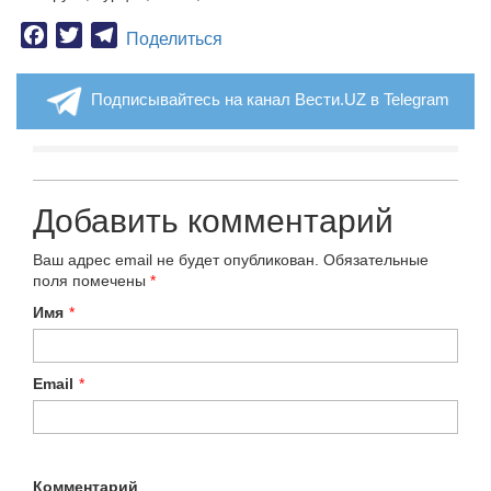
Facebook
Twitter
Telegram
Поделиться
Подписывайтесь на канал Вести.UZ в Telegram
Добавить комментарий
Ваш адрес email не будет опубликован.
Обязательные
поля помечены
*
Имя
*
Email
*
Комментарий