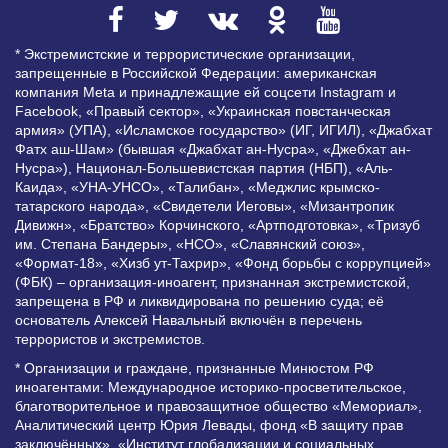
* Экстремистские и террористические организации,
запрещенные в Российской Федерации: американская
компания Meta и принадлежащие ей соцсети Instagram и
Facebook, «Правый сектор», «Украинская повстанческая
армия» (УПА), «Исламское государство» (ИГ, ИГИЛ), «Джабхат
Фатх аш-Шам» (бывшая «Джабхат ан-Нусра», «Джебхат ан-
Нусра»), Национал-Большевистская партия (НБП), «Аль-
Каида», «УНА-УНСО», «Талибан», «Меджлис крымско-
татарского народа», «Свидетели Иеговы», «Мизантропик
Дивижн», «Братство» Корчинского, «Артподготовка», «Тризуб
им. Степана Бандеры», «НСО», «Славянский союз»,
«Формат-18», «Хизб ут-Тахрир», «Фонд борьбы с коррупцией»
(ФБК) – организация-иноагент, признанная экстремистской,
запрещена в РФ и ликвидирована по решению суда; её
основатель Алексей Навальный включён в перечень
террористов и экстремистов.
* Организации и граждане, признанные Минюстом РФ
иноагентами: Международное историко-просветительское,
благотворительное и правозащитное общество «Мемориал»,
Аналитический центр Юрия Левады, фонд «В защиту прав
заключённых», «Институт глобализации и социальных