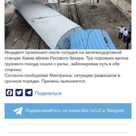
Инцидент произошел около полудня на железнодорожной
станции Хамза вблизи Рисового базара. Три порожних вагона
грузового поезда сошли с рельс, заблокировав путь в обе
стороны.
Согласно сообщению Минтранса, ситуацию разрешили в
срочном порядке. Причины выясняются.
Facebook
Twitter
Telegram
Поделиться
Подписывайтесь на канал Вести.UZ в Telegram