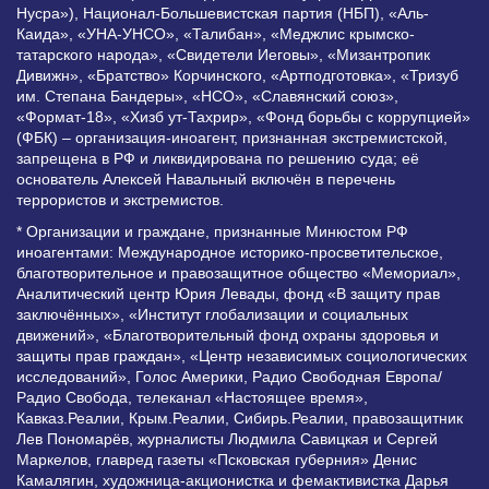
Нусра»), Национал-Большевистская партия (НБП), «Аль-
Каида», «УНА-УНСО», «Талибан», «Меджлис крымско-
татарского народа», «Свидетели Иеговы», «Мизантропик
Дивижн», «Братство» Корчинского, «Артподготовка», «Тризуб
им. Степана Бандеры», «НСО», «Славянский союз»,
«Формат-18», «Хизб ут-Тахрир», «Фонд борьбы с коррупцией»
(ФБК) – организация-иноагент, признанная экстремистской,
запрещена в РФ и ликвидирована по решению суда; её
основатель Алексей Навальный включён в перечень
террористов и экстремистов.
* Организации и граждане, признанные Минюстом РФ
иноагентами: Международное историко-просветительское,
благотворительное и правозащитное общество «Мемориал»,
Аналитический центр Юрия Левады, фонд «В защиту прав
заключённых», «Институт глобализации и социальных
движений», «Благотворительный фонд охраны здоровья и
защиты прав граждан», «Центр независимых социологических
исследований», Голос Америки, Радио Свободная Европа/
Радио Свобода, телеканал «Настоящее время»,
Кавказ.Реалии, Крым.Реалии, Сибирь.Реалии, правозащитник
Лев Пономарёв, журналисты Людмила Савицкая и Сергей
Маркелов, главред газеты «Псковская губерния» Денис
Камалягин, художница-акционистка и фемактивистка Дарья