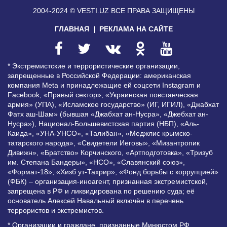
2004-2024 © VESTI.UZ
ВСЕ ПРАВА ЗАЩИЩЕНЫ
ГЛАВНАЯ
РЕКЛАМА НА САЙТЕ
* Экстремистские и террористические организации,
запрещенные в Российской Федерации: американская
компания Meta и принадлежащие ей соцсети Instagram и
Facebook, «Правый сектор», «Украинская повстанческая
армия» (УПА), «Исламское государство» (ИГ, ИГИЛ), «Джабхат
Фатх аш-Шам» (бывшая «Джабхат ан-Нусра», «Джебхат ан-
Нусра»), Национал-Большевистская партия (НБП), «Аль-
Каида», «УНА-УНСО», «Талибан», «Меджлис крымско-
татарского народа», «Свидетели Иеговы», «Мизантропик
Дивижн», «Братство» Корчинского, «Артподготовка», «Тризуб
им. Степана Бандеры», «НСО», «Славянский союз»,
«Формат-18», «Хизб ут-Тахрир», «Фонд борьбы с коррупцией»
(ФБК) – организация-иноагент, признанная экстремистской,
запрещена в РФ и ликвидирована по решению суда; её
основатель Алексей Навальный включён в перечень
террористов и экстремистов.
* Организации и граждане, признанные Минюстом РФ