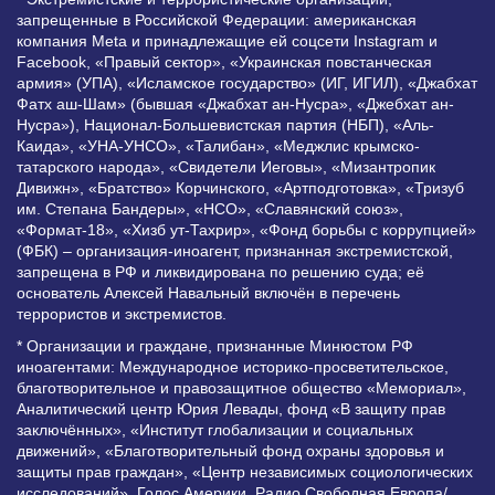
запрещенные в Российской Федерации: американская
компания Meta и принадлежащие ей соцсети Instagram и
Facebook, «Правый сектор», «Украинская повстанческая
армия» (УПА), «Исламское государство» (ИГ, ИГИЛ), «Джабхат
Фатх аш-Шам» (бывшая «Джабхат ан-Нусра», «Джебхат ан-
Нусра»), Национал-Большевистская партия (НБП), «Аль-
Каида», «УНА-УНСО», «Талибан», «Меджлис крымско-
татарского народа», «Свидетели Иеговы», «Мизантропик
Дивижн», «Братство» Корчинского, «Артподготовка», «Тризуб
им. Степана Бандеры», «НСО», «Славянский союз»,
«Формат-18», «Хизб ут-Тахрир», «Фонд борьбы с коррупцией»
(ФБК) – организация-иноагент, признанная экстремистской,
запрещена в РФ и ликвидирована по решению суда; её
основатель Алексей Навальный включён в перечень
террористов и экстремистов.
* Организации и граждане, признанные Минюстом РФ
иноагентами: Международное историко-просветительское,
благотворительное и правозащитное общество «Мемориал»,
Аналитический центр Юрия Левады, фонд «В защиту прав
заключённых», «Институт глобализации и социальных
движений», «Благотворительный фонд охраны здоровья и
защиты прав граждан», «Центр независимых социологических
исследований», Голос Америки, Радио Свободная Европа/