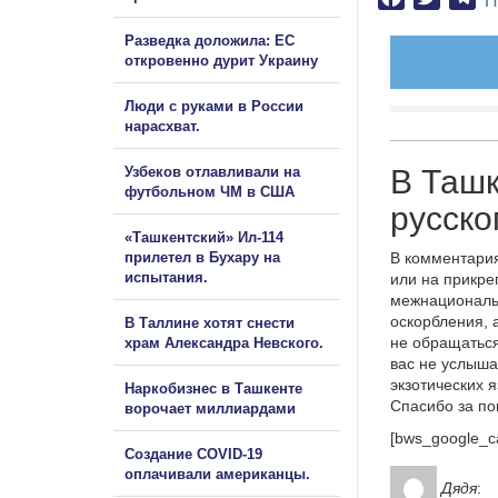
П
Разведка доложила: ЕС
откровенно дурит Украину
Люди с руками в России
нарасхват.
Узбеков отлавливали на
В Ташк
футбольном ЧМ в США
русско
«Ташкентский» Ил-114
прилетел в Бухару на
В комментария
испытания.
или на прикре
межнациональ
оскорбления, 
В Таллине хотят снести
не обращаться
храм Александра Невского.
вас не услыша
экзотических 
Наркобизнес в Ташкенте
Спасибо за п
ворочает миллиардами
[bws_google_c
Создание COVID-19
оплачивали американцы.
Дядя
: