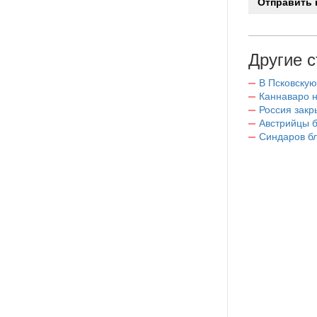
Другие с
В Псковскую
Каннаваро н
Россия закр
Австрийцы б
Синдаров бл