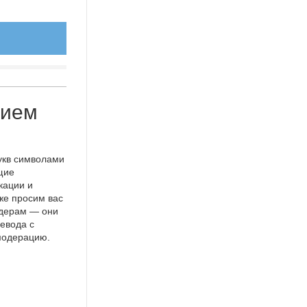
нием
укв символами
щие
кации и
же просим вас
идерам — они
евода с
 модерацию.