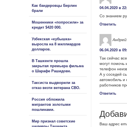
Как бандеровцы Берлин
04.04.2020 в 22
брали
Со знанием ру
Мошенники «попросили» за
Ответить
кредит $420 000.
Узбекская «кубышка»
Андрей
выросла на 8 миллиардов
долларов.
06.04.2020 в 09
Так сейчас вс
В Ташкенте прошла
могут помочь 
закрытая премьера фильма
телефон неизв
о Шарафе Рашидове.
А у соседей сы
автомобиль и 
Таксиста выдворили за
работников пр
отказ везти ветерана СВО.
Ответить
Россия обложила
мигрантов золотыми
пошлинами.
Добав
Мир признал советские
Ваш адрес ema
шедевры Ташкента