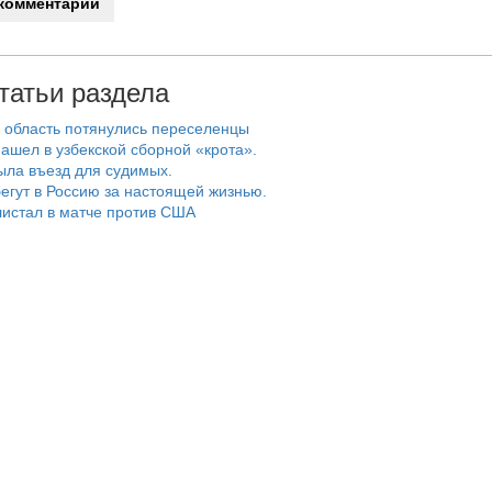
татьи раздела
 область потянулись переселенцы
ашел в узбекской сборной «крота».
ыла въезд для судимых.
егут в Россию за настоящей жизнью.
истал в матче против США