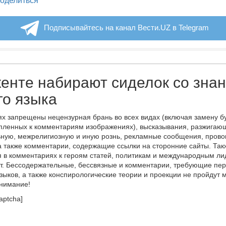
оделиться
Подписывайтесь на канал Вести.UZ в Telegram
енте набирают сиделок со зна
го языка
х запрещены нецензурная брань во всех видах (включая замену б
пленных к комментариям изображениях), высказывания, разжигаю
ную, межрелигиозную и иную рознь, рекламные сообщения, прово
а также комментарии, содержащие ссылки на сторонние сайты. Так
 в комментариях к героям статей, политикам и международным л
т. Бессодержательные, бессвязные и комментарии, требующие пер
языков, а также конспирологические теории и проекции не пройдут
онимание!
aptcha]