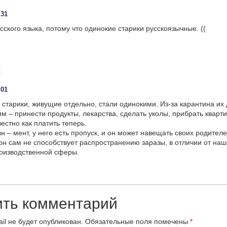
:31
сского языка, потому что одинокие старики русскоязычные. ((
:
:01
е старики, живущие отдельно, стали одинокими. Из-за карантина их 
им – принести продукты, лекарства, сделать уколы, прибрать кварти
естно как платить теперь.
н – мент, у него есть пропуск, и он может навещать своих родителе
он сам не способствует распространению заразы, в отличии от наш
оизводственной сферы.
ить комментарий
il не будет опубликован.
Обязательные поля помечены
*