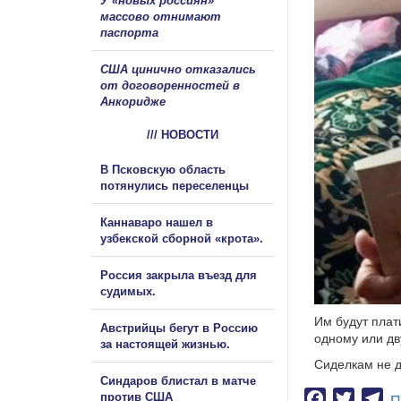
У «новых россиян»
массово отнимают
паспорта
США цинично отказались
от договоренностей в
Анкоридже
/// НОВОСТИ
В Псковскую область
потянулись переселенцы
Каннаваро нашел в
узбекской сборной «крота».
Россия закрыла въезд для
судимых.
Им будут плат
Австрийцы бегут в Россию
одному или дв
за настоящей жизнью.
Сиделкам не д
Синдаров блистал в матче
против США
Facebook
Twitter
Te