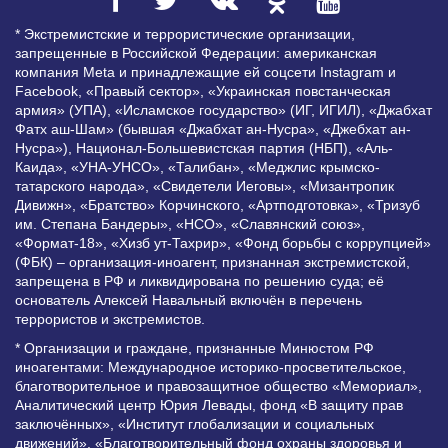
* Экстремистские и террористические организации,
запрещенные в Российской Федерации: американская
компания Meta и принадлежащие ей соцсети Instagram и
Facebook, «Правый сектор», «Украинская повстанческая
армия» (УПА), «Исламское государство» (ИГ, ИГИЛ), «Джабхат
Фатх аш-Шам» (бывшая «Джабхат ан-Нусра», «Джебхат ан-
Нусра»), Национал-Большевистская партия (НБП), «Аль-
Каида», «УНА-УНСО», «Талибан», «Меджлис крымско-
татарского народа», «Свидетели Иеговы», «Мизантропик
Дивижн», «Братство» Корчинского, «Артподготовка», «Тризуб
им. Степана Бандеры», «НСО», «Славянский союз»,
«Формат-18», «Хизб ут-Тахрир», «Фонд борьбы с коррупцией»
(ФБК) – организация-иноагент, признанная экстремистской,
запрещена в РФ и ликвидирована по решению суда; её
основатель Алексей Навальный включён в перечень
террористов и экстремистов.
* Организации и граждане, признанные Минюстом РФ
иноагентами: Международное историко-просветительское,
благотворительное и правозащитное общество «Мемориал»,
Аналитический центр Юрия Левады, фонд «В защиту прав
заключённых», «Институт глобализации и социальных
движений», «Благотворительный фонд охраны здоровья и