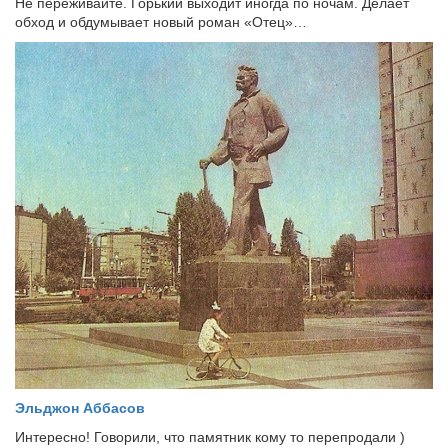
Не переживайте. Горький выходит иногда по ночам. Делает
обход и обдумывает новый роман «Отец»…
Эльджон Аббасов
Интересно! Говорили, что памятник кому то перепродали )