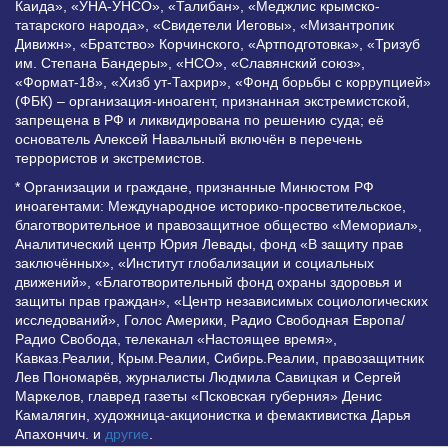
Каида», «УНА-УНСО», «Талибан», «Меджлис крымско-
татарского народа», «Свидетели Иеговы», «Мизантропик
Дивижн», «Братство» Корчинского, «Артподготовка», «Тризуб
им. Степана Бандеры», «НСО», «Славянский союз»,
«Формат-18», «Хизб ут-Тахрир», «Фонд борьбы с коррупцией»
(ФБК) – организация-иноагент, признанная экстремистской,
запрещена в РФ и ликвидирована по решению суда; её
основатель Алексей Навальный включён в перечень
террористов и экстремистов.
* Организации и граждане, признанные Минюстом РФ
иноагентами: Международное историко-просветительское,
благотворительное и правозащитное общество «Мемориал»,
Аналитический центр Юрия Левады, фонд «В защиту прав
заключённых», «Институт глобализации и социальных
движений», «Благотворительный фонд охраны здоровья и
защиты прав граждан», «Центр независимых социологических
исследований», Голос Америки, Радио Свободная Европа/
Радио Свобода, телеканал «Настоящее время»,
Кавказ.Реалии, Крым.Реалии, Сибирь.Реалии, правозащитник
Лев Пономарёв, журналисты Людмила Савицкая и Сергей
Маркелов, главред газеты «Псковская губерния» Денис
Камалягин, художница-акционистка и фемактивистка Дарья
Апахончич. и
другие
.