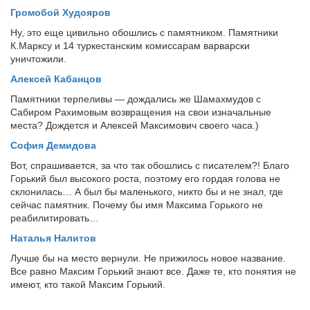
Громобой Худояров
Ну, это еще цивильно обошлись с памятником. Памятники
К.Марксу и 14 туркестанским комиссарам варварски
уничтожили.
Алексей Кабанцов
Памятники терпеливы — дождались же Шамахмудов с
Сабиром Рахимовым возвращения на свои изначальные
места? Дождется и Алексей Максимович своего часа.)
София Демидова
Вот, спрашивается, за что так обошлись с писателем?! Благо
Горький был высокого роста, поэтому его гордая голова не
склонилась… А был бы маленького, никто бы и не знал, где
сейчас памятник. Почему бы имя Максима Горького не
реабилитировать…
Наталья Налитов
Лучше бы на место вернули. Не прижилось новое название.
Все равно Максим Горький знают все. Даже те, кто понятия не
имеют, кто такой Максим Горький.