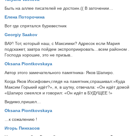
Быть на аллее писателей не достоин.(( В заточении…
Елена Поторочина
Вот где спрятался буревестник
Georgiy Saakov
ВАУ! Тот, который наш, с Максимки? Адресок если Мария
подскажет, завтра пойдем экспроприировать…всем районом .
Господа хорошие, это не призыв..
Oksana Piontkovskaya
Автор этого замечательного памятника- Яков Шапиро.
Когда Яков Иосифович,глядя на памятник,спрашивал:»Куда
Максим Горький идёт?», я, в шутку, отвечала: «Он идёт домой
«Шапиро смеялся и говорил: «Он идёт в БУДУЩЕЕ !»
Видимо,пришел…
Oksana Piontkovskaya
…к сожалению !
Игорь Пинхасов