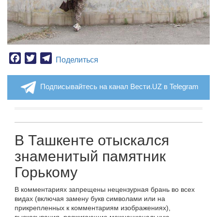
Facebook
Twitter
Telegram
Поделиться
Подписывайтесь на канал Вести.UZ в Telegram
В Ташкенте отыскался
знаменитый памятник
Горькому
В комментариях запрещены нецензурная брань во всех
видах (включая замену букв символами или на
прикрепленных к комментариям изображениях),
высказывания, разжигающие межнациональную,