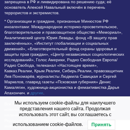
запрещена в РФ и ликвидирована по решению суда; её
основатель Алексей Навальный включён в перечень
террористов и экстремистов.
* Организации и граждане, признанные Минюстом РФ
иноагентами: Международное историко-просветительское,
благотворительное и правозащитное общество «Мемориал»,
Аналитический центр Юрия Левады, фонд «В защиту прав
заключённых», «Институт глобализации и социальных
движений», «Благотворительный фонд охраны здоровья и
защиты прав граждан», «Центр независимых социологических
исследований», Голос Америки, Радио Свободная Европа/
Радио Свобода, телеканал «Настоящее время»,
Кавказ.Реалии, Крым.Реалии, Сибирь.Реалии, правозащитник
Лев Пономарёв, журналисты Людмила Савицкая и Сергей
Маркелов, главред газеты «Псковская губерния» Денис
Камалягин, художница-акционистка и фемактивистка Дарья
Апахончич. и
другие
.
Мы используем cookie-файлы для наилучшего
Все права защищены и охраняются законом. Любое
представления нашего сайта. Продолжая
использование материалов сайта допустимо при условии
использовать этот сайт, вы соглашаетесь с
наличия активной гиперссылки на Vesti.UZ.
Редакция не несет ответственности за достоверность
использованием cookie-файлов.
Принять
информации, опубликованной в рекламных объявлениях.