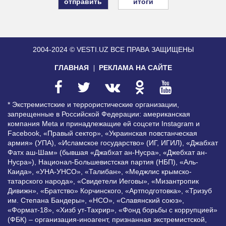
итоги
2004-2024 © VESTI.UZ
ВСЕ ПРАВА ЗАЩИЩЕНЫ
ГЛАВНАЯ
РЕКЛАМА НА САЙТЕ
* Экстремистские и террористические организации,
запрещенные в Российской Федерации: американская
компания Meta и принадлежащие ей соцсети Instagram и
Facebook, «Правый сектор», «Украинская повстанческая
армия» (УПА), «Исламское государство» (ИГ, ИГИЛ), «Джабхат
Фатх аш-Шам» (бывшая «Джабхат ан-Нусра», «Джебхат ан-
Нусра»), Национал-Большевистская партия (НБП), «Аль-
Каида», «УНА-УНСО», «Талибан», «Меджлис крымско-
татарского народа», «Свидетели Иеговы», «Мизантропик
Дивижн», «Братство» Корчинского, «Артподготовка», «Тризуб
им. Степана Бандеры», «НСО», «Славянский союз»,
«Формат-18», «Хизб ут-Тахрир», «Фонд борьбы с коррупцией»
(ФБК) – организация-иноагент, признанная экстремистской,