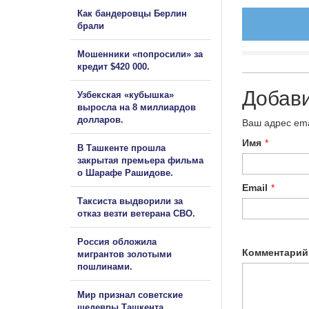
Как бандеровцы Берлин
брали
Мошенники «попросили» за
кредит $420 000.
Добав
Узбекская «кубышка»
выросла на 8 миллиардов
долларов.
Ваш адрес ema
Имя
*
В Ташкенте прошла
закрытая премьера фильма
о Шарафе Рашидове.
Email
*
Таксиста выдворили за
отказ везти ветерана СВО.
Россия обложила
Комментарий
мигрантов золотыми
пошлинами.
Мир признал советские
шедевры Ташкента