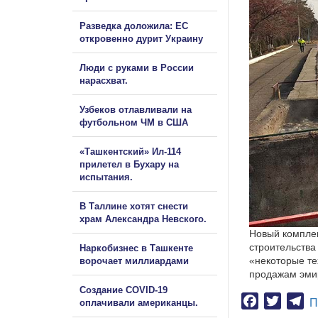
Разведка доложила: ЕС
откровенно дурит Украину
Люди с руками в России
нарасхват.
Узбеков отлавливали на
футбольном ЧМ в США
«Ташкентский» Ил-114
прилетел в Бухару на
испытания.
В Таллине хотят снести
храм Александра Невского.
Новый комплек
строительства
Наркобизнес в Ташкенте
«некоторые те
ворочает миллиардами
продажам эми
Создание COVID-19
Facebook
Twitter
Te
П
оплачивали американцы.