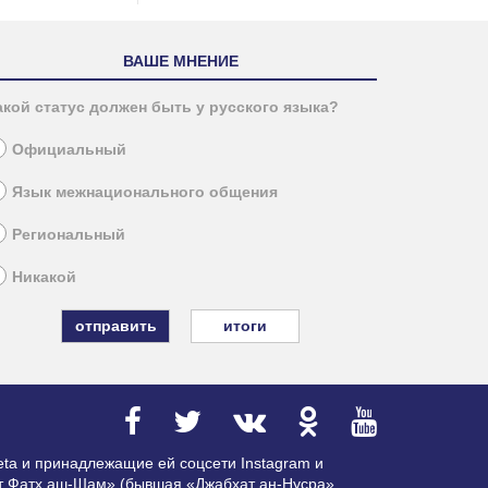
ВАШЕ МНЕНИЕ
акой статус должен быть у русского языка?
Официальный
Язык межнационального общения
Региональный
Никакой
итоги
ta и принадлежащие ей соцсети Instagram и
ат Фатх аш-Шам» (бывшая «Джабхат ан-Нусра»,