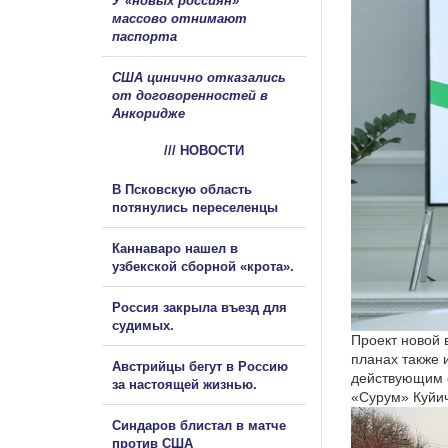
У «новых россиян»
массово отнимают
паспорта
США цинично отказались
от договоренностей в
Анкоридже
/// НОВОСТИ
В Псковскую область
потянулись переселенцы
Каннаваро нашел в
узбекской сборной «крота».
Россия закрыла въезд для
судимых.
Проект новой 
планах также 
Австрийцы бегут в Россию
действующим 
за настоящей жизнью.
«Сурум» Куйич
Синдаров блистал в матче
против США