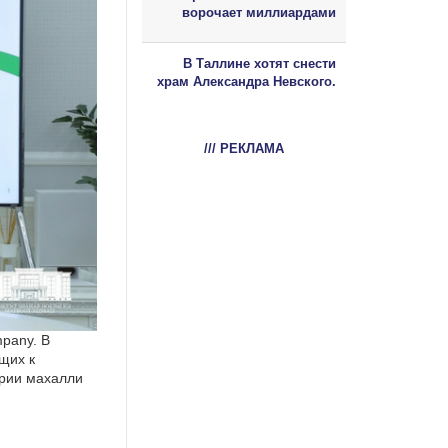
ворочает миллиардами
В Таллине хотят снести
храм Александра Невского.
/// РЕКЛАМА
pany. В
щих к
ории махалли