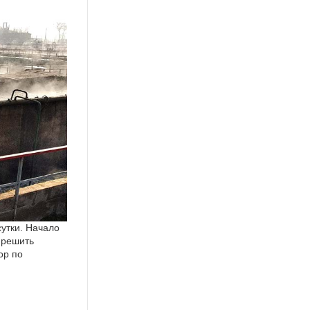
сутки. Начало
 решить
ор по