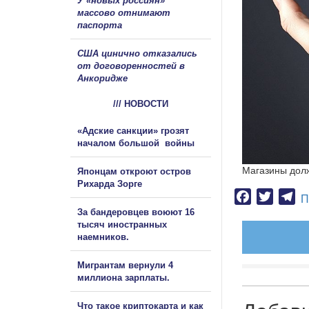
У «новых россиян»
массово отнимают
паспорта
США цинично отказались
от договоренностей в
Анкоридже
/// НОВОСТИ
«Адские санкции» грозят
началом большой войны
Магазины долж
Японцам откроют остров
Рихарда Зорге
Facebook
Twitter
Te
П
За бандеровцев воюют 16
тысяч иностранных
наемников.
Мигрантам вернули 4
миллиона зарплаты.
Что такое криптокарта и как