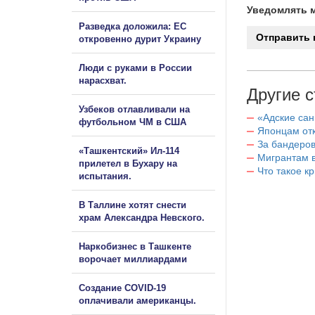
Уведомлять м
Разведка доложила: ЕС
откровенно дурит Украину
Люди с руками в России
нарасхват.
Другие с
Узбеков отлавливали на
«Адские са
футбольном ЧМ в США
Японцам отк
За бандеров
«Ташкентский» Ил-114
Мигрантам в
прилетел в Бухару на
Что такое к
испытания.
В Таллине хотят снести
храм Александра Невского.
Наркобизнес в Ташкенте
ворочает миллиардами
Создание COVID-19
оплачивали американцы.