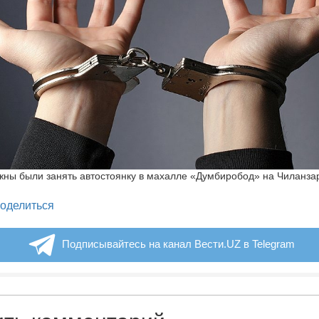
ны были занять автостоянку в махалле «Думбиробод» на Чиланза
legram
оделиться
Подписывайтесь на канал Вести.UZ в Telegram