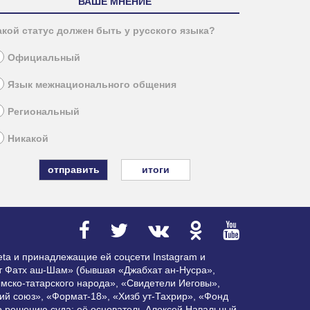
ВАШЕ МНЕНИЕ
акой статус должен быть у русского языка?
Официальный
Язык межнационального общения
Региональный
Никакой
итоги
ta и принадлежащие ей соцсети Instagram и
ат Фатх аш-Шам» (бывшая «Джабхат ан-Нусра»,
мско-татарского народа», «Свидетели Иеговы»,
ий союз», «Формат-18», «Хизб ут-Тахрир», «Фонд
по решению суда; её основатель Алексей Навальный