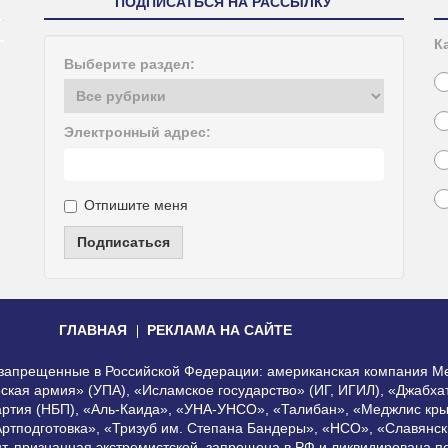
ПОДПИСАТЬСЯ НА РАССЫЛКУ
К
Выберите раздел:
Электронный адрес:
Отпишите меня
Подписаться
ГЛАВНАЯ
РЕКЛАМА НА САЙТЕ
, запрещенные в Российской Федерации: американская компания Me
еская армия» (УПА), «Исламское государство» (ИГ, ИГИЛ), «Джабх
артия (НБП), «Аль-Каида», «УНА-УНСО», «Талибан», «Меджлис кры
Артподготовка», «Тризуб им. Степана Бандеры», «НСО», «Славянск
нт, признанная экстремистской, запрещена в РФ и ликвидирована 