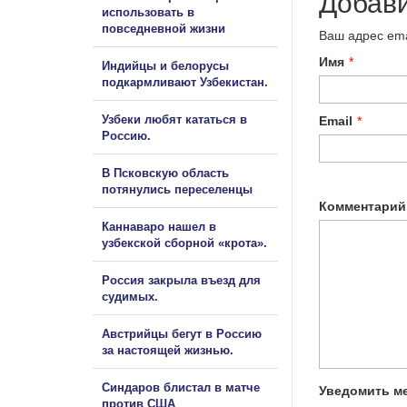
Добав
использовать в
повседневной жизни
Ваш адрес ema
Имя
*
Индийцы и белорусы
подкармливают Узбекистан.
Узбеки любят кататься в
Email
*
Россию.
В Псковскую область
потянулись переселенцы
Комментарий
Каннаваро нашел в
узбекской сборной «крота».
Россия закрыла въезд для
судимых.
Австрийцы бегут в Россию
за настоящей жизнью.
Синдаров блистал в матче
Уведомить ме
против США