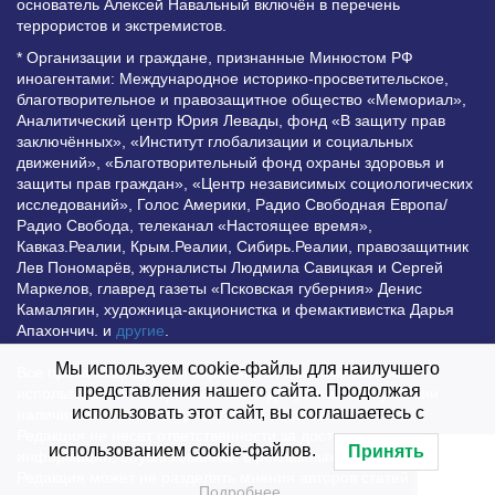
основатель Алексей Навальный включён в перечень
террористов и экстремистов.
* Организации и граждане, признанные Минюстом РФ
иноагентами: Международное историко-просветительское,
благотворительное и правозащитное общество «Мемориал»,
Аналитический центр Юрия Левады, фонд «В защиту прав
заключённых», «Институт глобализации и социальных
движений», «Благотворительный фонд охраны здоровья и
защиты прав граждан», «Центр независимых социологических
исследований», Голос Америки, Радио Свободная Европа/
Радио Свобода, телеканал «Настоящее время»,
Кавказ.Реалии, Крым.Реалии, Сибирь.Реалии, правозащитник
Лев Пономарёв, журналисты Людмила Савицкая и Сергей
Маркелов, главред газеты «Псковская губерния» Денис
Камалягин, художница-акционистка и фемактивистка Дарья
Апахончич. и
другие
.
Мы используем cookie-файлы для наилучшего
Все права защищены и охраняются законом. Любое
представления нашего сайта. Продолжая
использование материалов сайта допустимо при условии
использовать этот сайт, вы соглашаетесь с
наличия активной гиперссылки на Vesti.UZ.
Редакция не несет ответственности за достоверность
использованием cookie-файлов.
Принять
информации, опубликованной в рекламных объявлениях.
Редакция может не разделять мнения авторов статей
Подробнее…