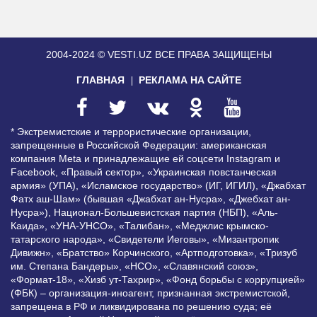
2004-2024 © VESTI.UZ
ВСЕ ПРАВА ЗАЩИЩЕНЫ
ГЛАВНАЯ
РЕКЛАМА НА САЙТЕ
* Экстремистские и террористические организации,
запрещенные в Российской Федерации: американская
компания Meta и принадлежащие ей соцсети Instagram и
Facebook, «Правый сектор», «Украинская повстанческая
армия» (УПА), «Исламское государство» (ИГ, ИГИЛ), «Джабхат
Фатх аш-Шам» (бывшая «Джабхат ан-Нусра», «Джебхат ан-
Нусра»), Национал-Большевистская партия (НБП), «Аль-
Каида», «УНА-УНСО», «Талибан», «Меджлис крымско-
татарского народа», «Свидетели Иеговы», «Мизантропик
Дивижн», «Братство» Корчинского, «Артподготовка», «Тризуб
им. Степана Бандеры», «НСО», «Славянский союз»,
«Формат-18», «Хизб ут-Тахрир», «Фонд борьбы с коррупцией»
(ФБК) – организация-иноагент, признанная экстремистской,
запрещена в РФ и ликвидирована по решению суда; её