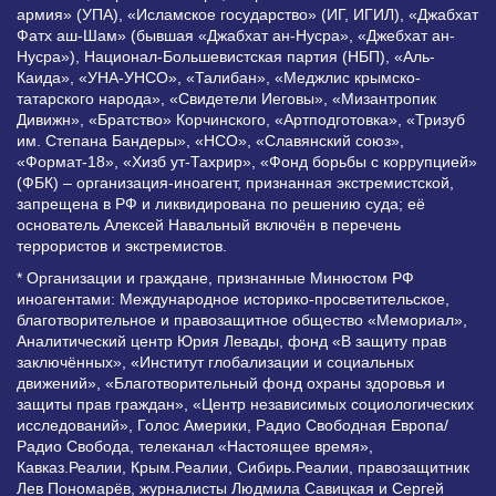
армия» (УПА), «Исламское государство» (ИГ, ИГИЛ), «Джабхат
Фатх аш-Шам» (бывшая «Джабхат ан-Нусра», «Джебхат ан-
Нусра»), Национал-Большевистская партия (НБП), «Аль-
Каида», «УНА-УНСО», «Талибан», «Меджлис крымско-
татарского народа», «Свидетели Иеговы», «Мизантропик
Дивижн», «Братство» Корчинского, «Артподготовка», «Тризуб
им. Степана Бандеры», «НСО», «Славянский союз»,
«Формат-18», «Хизб ут-Тахрир», «Фонд борьбы с коррупцией»
(ФБК) – организация-иноагент, признанная экстремистской,
запрещена в РФ и ликвидирована по решению суда; её
основатель Алексей Навальный включён в перечень
террористов и экстремистов.
* Организации и граждане, признанные Минюстом РФ
иноагентами: Международное историко-просветительское,
благотворительное и правозащитное общество «Мемориал»,
Аналитический центр Юрия Левады, фонд «В защиту прав
заключённых», «Институт глобализации и социальных
движений», «Благотворительный фонд охраны здоровья и
защиты прав граждан», «Центр независимых социологических
исследований», Голос Америки, Радио Свободная Европа/
Радио Свобода, телеканал «Настоящее время»,
Кавказ.Реалии, Крым.Реалии, Сибирь.Реалии, правозащитник
Лев Пономарёв, журналисты Людмила Савицкая и Сергей