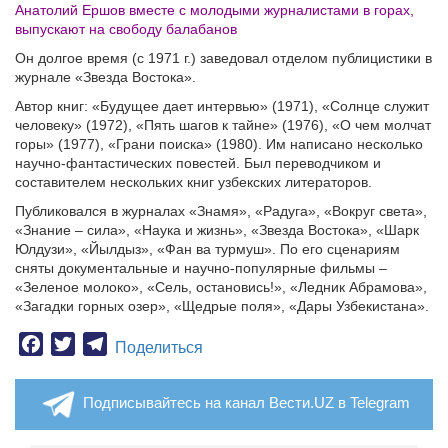
Анатолий Ершов вместе с молодыми журналистами в горах,
выпускают на свободу балабанов
Он долгое время (с 1971 г.) заведовал отделом публицистики в
журнале «Звезда Востока».
Автор книг: «Будущее дает интервью» (1971), «Солнце служит
человеку» (1972), «Пять шагов к тайне» (1976), «О чем молчат
горы» (1977), «Грани поиска» (1980). Им написано несколько
научно-фантастических повестей. Был переводчиком и
составителем нескольких книг узбекских литераторов.
Публиковался в журналах «Знамя», «Радуга», «Вокруг света»,
«Знание – сила», «Наука и жизнь», «Звезда Востока», «Шарк
Юлдузи», «Йылдыз», «Фан ва турмуш». По его сценариям
сняты документальные и научно-популярные фильмы –
«Зеленое молоко», «Сель, остановись!», «Ледник Абрамова»,
«Загадки горных озер», «Щедрые поля», «Дары Узбекистана».
Facebook
Twitter
Telegram
Поделиться
Подписывайтесь на канал Вести.UZ в Telegram