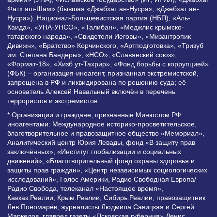
Фатх аш-Шам» (бывшая «Джабхат ан-Нусра», «Джебхат ан-
Нусра»), Национал-Большевистская партия (НБП), «Аль-
Каида», «УНА-УНСО», «Талибан», «Меджлис крымско-
татарского народа», «Свидетели Иеговы», «Мизантропик
Дивижн», «Братство» Корчинского, «Артподготовка», «Тризуб
им. Степана Бандеры», «НСО», «Славянский союз»,
«Формат-18», «Хизб ут-Тахрир», «Фонд борьбы с коррупцией»
(ФБК) – организация-иноагент, признанная экстремистской,
запрещена в РФ и ликвидирована по решению суда; её
основатель Алексей Навальный включён в перечень
террористов и экстремистов.
* Организации и граждане, признанные Минюстом РФ
иноагентами: Международное историко-просветительское,
благотворительное и правозащитное общество «Мемориал»,
Аналитический центр Юрия Левады, фонд «В защиту прав
заключённых», «Институт глобализации и социальных
движений», «Благотворительный фонд охраны здоровья и
защиты прав граждан», «Центр независимых социологических
исследований», Голос Америки, Радио Свободная Европа/
Радио Свобода, телеканал «Настоящее время»,
Кавказ.Реалии, Крым.Реалии, Сибирь.Реалии, правозащитник
Лев Пономарёв, журналисты Людмила Савицкая и Сергей
Маркелов, главред газеты «Псковская губерния» Денис