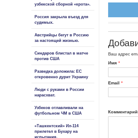
узбекской сборной «крота».
Россия закрыла въезд для
судимых.
Австрийцы бегут в Россию
Добав
за настоящей жизнью.
Синдаров блистал в матче
Ваш адрес ema
против США
Имя
*
Разведка доложила: ЕС
откровенно дурит Украину
Email
*
Люди с руками в России
нарасхват.
Узбеков отлавливали на
Комментарий
футбольном ЧМ в США
«Ташкентский» Ил-114
прилетел в Бухару на
испытания.