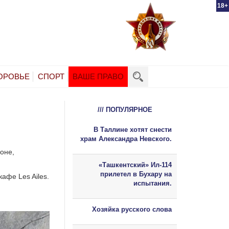
18+
ОРОВЬЕ
СПОРТ
ВАШЕ ПРАВО
/// ПОПУЛЯРНОЕ
В Таллине хотят снести
храм Александра Невского.
оне,
«Ташкентский» Ил-114
прилетел в Бухару на
афе Les Ailes.
испытания.
Хозяйка русского слова