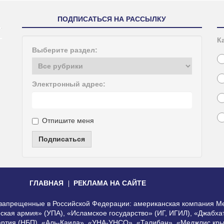
ПОДПИСАТЬСЯ НА РАССЫЛКУ
К
Выберите раздел:
Электронный адрес:
Отпишите меня
Подписаться
ГЛАВНАЯ
РЕКЛАМА НА САЙТЕ
, запрещенные в Российской Федерации: американская компания Me
еская армия» (УПА), «Исламское государство» (ИГ, ИГИЛ), «Джабх
артия (НБП), «Аль-Каида», «УНА-УНСО», «Талибан», «Меджлис кры