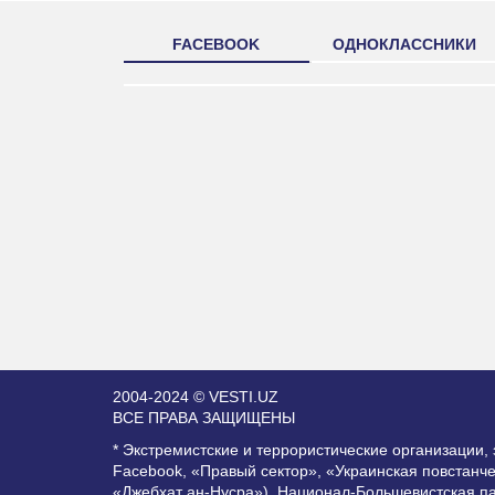
FACEBOOK
ОДНОКЛАССНИКИ
2004-2024 © VESTI.UZ
ВСЕ ПРАВА ЗАЩИЩЕНЫ
* Экстремистские и террористические организации
Facebook, «Правый сектор», «Украинская повстанч
«Джебхат ан-Нусра»), Национал-Большевистская п