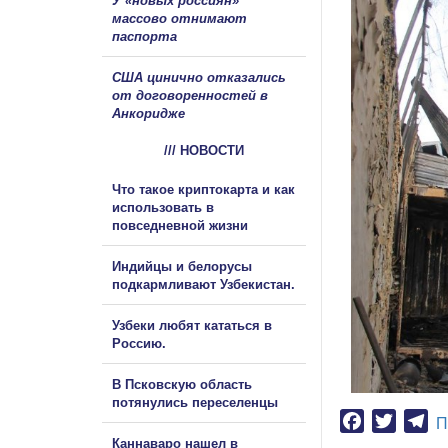
У «новых россиян»
массово отнимают
паспорта
США цинично отказались
от договоренностей в
Анкоридже
/// НОВОСТИ
Что такое криптокарта и как
использовать в
повседневной жизни
Индийцы и белорусы
подкармливают Узбекистан.
Узбеки любят кататься в
Россию.
В Псковскую область
потянулись переселенцы
Facebook
Twitter
Te
П
Каннаваро нашел в