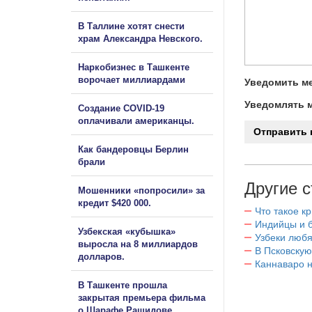
В Таллине хотят снести
храм Александра Невского.
Наркобизнес в Ташкенте
ворочает миллиардами
Уведомить ме
Уведомлять м
Создание COVID-19
оплачивали американцы.
Как бандеровцы Берлин
брали
Другие с
Мошенники «попросили» за
кредит $420 000.
Что такое к
Индийцы и 
Узбекская «кубышка»
Узбеки любя
выросла на 8 миллиардов
В Псковскую
долларов.
Каннаваро н
В Ташкенте прошла
закрытая премьера фильма
о Шарафе Рашидове.