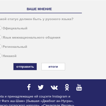
ВАШЕ МНЕНИЕ
акой статус должен быть у русского языка?
Официальный
Язык межнационального общения
Региональный
Никакой
итоги
ta и принадлежащие ей соцсети Instagram и
ат Фатх аш-Шам» (бывшая «Джабхат ан-Нусра»,
мско-татарского народа», «Свидетели Иеговы»,