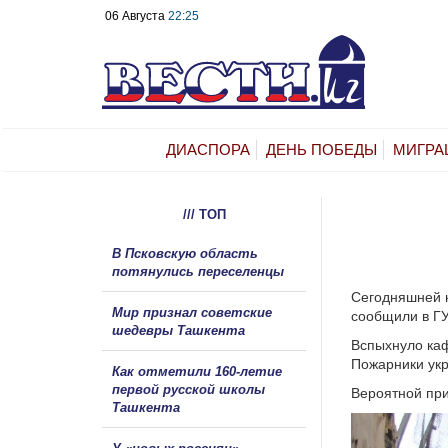
06 Августа
22:25
ДИАСПОРА
ДЕНЬ ПОБЕДЫ
МИГРА
/// ТОП
В Псковскую область
потянулись переселенцы
Сегодняшней н
Мир признал советские
сообщили в ГУ
шедевры Ташкента
Вспыхнуло каф
Пожарники укр
Как отметили 160-летие
первой русской школы
Вероятной при
Ташкента