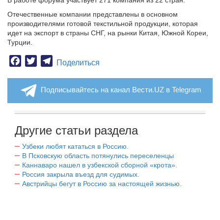
В работе форума участвует 271 компания из 22 стран.
Отечественные компании представлены в основном
производителями готовой текстильной продукции, которая
идет на экспорт в страны СНГ, на рынки Китая, Южной Кореи,
Турции.
Facebook
Twitter
Telegram
Поделиться
Подписывайтесь на канал Вести.UZ в Telegram
Другие статьи раздела
Узбеки любят кататься в Россию.
В Псковскую область потянулись переселенцы
Каннаваро нашел в узбекской сборной «крота».
Россия закрыла въезд для судимых.
Австрийцы бегут в Россию за настоящей жизнью.