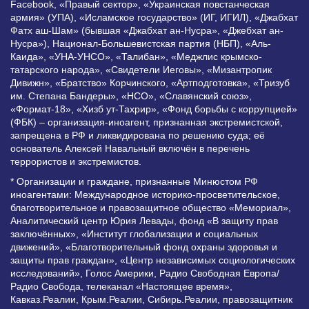
Facebook, «Правый сектор», «Украинская повстанческая
армия» (УПА), «Исламское государство» (ИГ, ИГИЛ), «Джабхат
Фатх аш-Шам» (бывшая «Джабхат ан-Нусра», «Джебхат ан-
Нусра»), Национал-Большевистская партия (НБП), «Аль-
Каида», «УНА-УНСО», «Талибан», «Меджлис крымско-
татарского народа», «Свидетели Иеговы», «Мизантропик
Дивижн», «Братство» Корчинского, «Артподготовка», «Тризуб
им. Степана Бандеры», «НСО», «Славянский союз»,
«Формат-18», «Хизб ут-Тахрир», «Фонд борьбы с коррупцией»
(ФБК) – организация-иноагент, признанная экстремистской,
запрещена в РФ и ликвидирована по решению суда; её
основатель Алексей Навальный включён в перечень
террористов и экстремистов.
* Организации и граждане, признанные Минюстом РФ
иноагентами: Международное историко-просветительское,
благотворительное и правозащитное общество «Мемориал»,
Аналитический центр Юрия Левады, фонд «В защиту прав
заключённых», «Институт глобализации и социальных
движений», «Благотворительный фонд охраны здоровья и
защиты прав граждан», «Центр независимых социологических
исследований», Голос Америки, Радио Свободная Европа/
Радио Свобода, телеканал «Настоящее время»,
Кавказ.Реалии, Крым.Реалии, Сибирь.Реалии, правозащитник