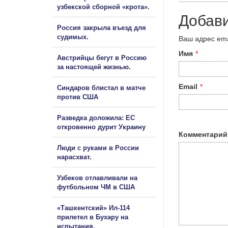
узбекской сборной «крота».
Добав
Россия закрыла въезд для
судимых.
Ваш адрес ema
Имя
*
Австрийцы бегут в Россию
за настоящей жизнью.
Email
*
Синдаров блистал в матче
против США
Разведка доложила: ЕС
откровенно дурит Украину
Комментарий
Люди с руками в России
нарасхват.
Узбеков отлавливали на
футбольном ЧМ в США
«Ташкентский» Ил-114
прилетел в Бухару на
испытания.