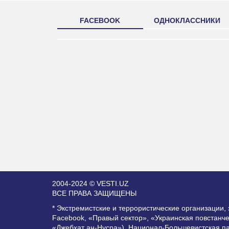
FACEBOOK
ОДНОКЛАССНИКИ
2004-2024 © VESTI.UZ
ВСЕ ПРАВА ЗАЩИЩЕНЫ
* Экстремистские и террористические организации
Facebook, «Правый сектор», «Украинская повстанч
«Джебхат ан-Нусра»), Национал-Большевистская п