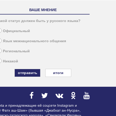
ВАШЕ МНЕНИЕ
акой статус должен быть у русского языка?
Официальный
Язык межнационального общения
Региональный
Никакой
итоги
ta и принадлежащие ей соцсети Instagram и
ат Фатх аш-Шам» (бывшая «Джабхат ан-Нусра»,
мско-татарского народа», «Свидетели Иеговы»,