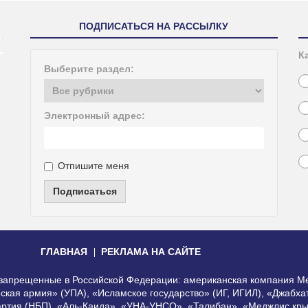
ПОДПИСАТЬСЯ НА РАССЫЛКУ
К
Выберите раздел:
Электронный адрес:
Отпишите меня
Подписаться
ГЛАВНАЯ
РЕКЛАМА НА САЙТЕ
, запрещенные в Российской Федерации: американская компания Me
еская армия» (УПА), «Исламское государство» (ИГ, ИГИЛ), «Джабх
артия (НБП), «Аль-Каида», «УНА-УНСО», «Талибан», «Меджлис кры