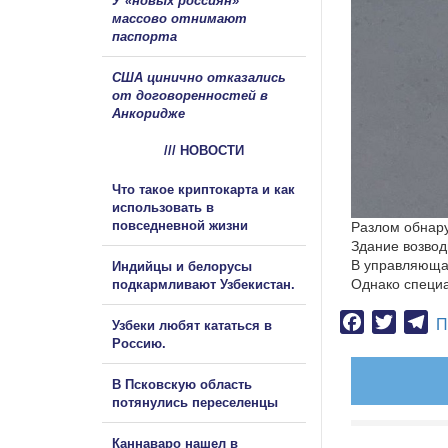
У «новых россиян»
массово отнимают
паспорта
США цинично отказались
от договоренностей в
Анкоридже
/// НОВОСТИ
Что такое криптокарта и как
использовать в
повседневной жизни
Разлом обнару
Здание возвод
В управляюща
Индийцы и белорусы
Однако специа
подкармливают Узбекистан.
Facebook
Twitter
Te
П
Узбеки любят кататься в
Россию.
В Псковскую область
потянулись переселенцы
Каннаваро нашел в