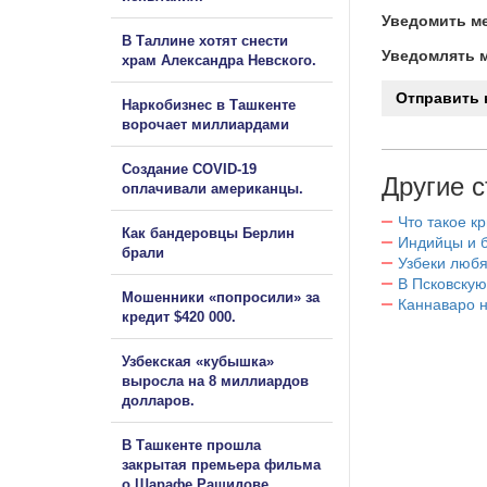
Уведомить ме
В Таллине хотят снести
Уведомлять м
храм Александра Невского.
Наркобизнес в Ташкенте
ворочает миллиардами
Создание COVID-19
Другие с
оплачивали американцы.
Что такое к
Как бандеровцы Берлин
Индийцы и 
брали
Узбеки любя
В Псковскую
Мошенники «попросили» за
Каннаваро н
кредит $420 000.
Узбекская «кубышка»
выросла на 8 миллиардов
долларов.
В Ташкенте прошла
закрытая премьера фильма
о Шарафе Рашидове.