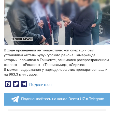
В ходе проведения антинаркотической операции был
установлен житель Булунгурского района Самарканда,
который, проживая в Ташкенте, занимался распространением
«колес» — «Регапен», «Тропикамид», «Лирика».
В момент задержания у наркодилера этих препаратов нашли
на 963,3 млн сумов.
Facebook
Twitter
Telegram
Поделиться
Подписывайтесь на канал Вести.UZ в Telegram