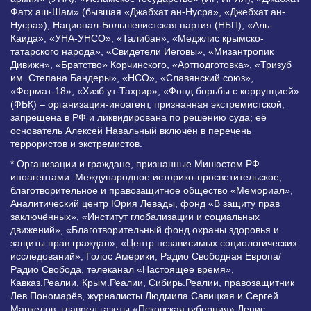
Фатх аш-Шам» (бывшая «Джабхат ан-Нусра», «Джебхат ан-
Нусра»), Национал-Большевистская партия (НБП), «Аль-
Каида», «УНА-УНСО», «Талибан», «Меджлис крымско-
татарского народа», «Свидетели Иеговы», «Мизантропик
Дивижн», «Братство» Корчинского, «Артподготовка», «Тризуб
им. Степана Бандеры», «НСО», «Славянский союз»,
«Формат-18», «Хизб ут-Тахрир», «Фонд борьбы с коррупцией»
(ФБК) – организация-иноагент, признанная экстремистской,
запрещена в РФ и ликвидирована по решению суда; её
основатель Алексей Навальный включён в перечень
террористов и экстремистов.
* Организации и граждане, признанные Минюстом РФ
иноагентами: Международное историко-просветительское,
благотворительное и правозащитное общество «Мемориал»,
Аналитический центр Юрия Левады, фонд «В защиту прав
заключённых», «Институт глобализации и социальных
движений», «Благотворительный фонд охраны здоровья и
защиты прав граждан», «Центр независимых социологических
исследований», Голос Америки, Радио Свободная Европа/
Радио Свобода, телеканал «Настоящее время»,
Кавказ.Реалии, Крым.Реалии, Сибирь.Реалии, правозащитник
Лев Пономарёв, журналисты Людмила Савицкая и Сергей
Маркелов, главред газеты «Псковская губерния» Денис