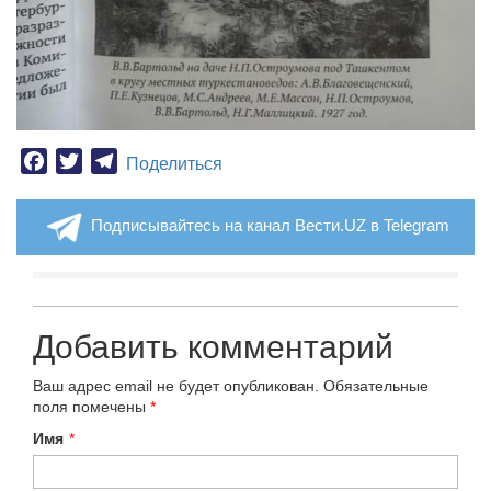
Facebook
Twitter
Telegram
Поделиться
Подписывайтесь на канал Вести.UZ в Telegram
Добавить комментарий
Ваш адрес email не будет опубликован.
Обязательные
поля помечены
*
Имя
*