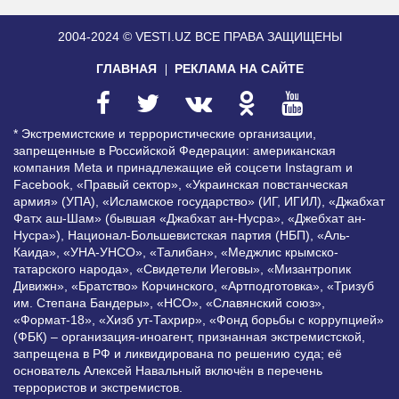
2004-2024 © VESTI.UZ
ВСЕ ПРАВА ЗАЩИЩЕНЫ
ГЛАВНАЯ
РЕКЛАМА НА САЙТЕ
* Экстремистские и террористические организации,
запрещенные в Российской Федерации: американская
компания Meta и принадлежащие ей соцсети Instagram и
Facebook, «Правый сектор», «Украинская повстанческая
армия» (УПА), «Исламское государство» (ИГ, ИГИЛ), «Джабхат
Фатх аш-Шам» (бывшая «Джабхат ан-Нусра», «Джебхат ан-
Нусра»), Национал-Большевистская партия (НБП), «Аль-
Каида», «УНА-УНСО», «Талибан», «Меджлис крымско-
татарского народа», «Свидетели Иеговы», «Мизантропик
Дивижн», «Братство» Корчинского, «Артподготовка», «Тризуб
им. Степана Бандеры», «НСО», «Славянский союз»,
«Формат-18», «Хизб ут-Тахрир», «Фонд борьбы с коррупцией»
(ФБК) – организация-иноагент, признанная экстремистской,
запрещена в РФ и ликвидирована по решению суда; её
основатель Алексей Навальный включён в перечень
террористов и экстремистов.