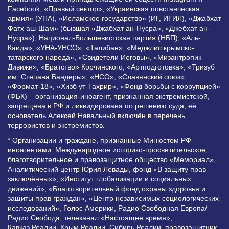
Facebook, «Правый сектор», «Украинская повстанческая
армия» (УПА), «Исламское государство» (ИГ, ИГИЛ), «Джабхат
Фатх аш-Шам» (бывшая «Джабхат ан-Нусра», «Джебхат ан-
Нусра»), Национал-Большевистская партия (НБП), «Аль-
Каида», «УНА-УНСО», «Талибан», «Меджлис крымско-
татарского народа», «Свидетели Иеговы», «Мизантропик
Дивижн», «Братство» Корчинского, «Артподготовка», «Тризуб
им. Степана Бандеры», «НСО», «Славянский союз»,
«Формат-18», «Хизб ут-Тахрир», «Фонд борьбы с коррупцией»
(ФБК) – организация-иноагент, признанная экстремистской,
запрещена в РФ и ликвидирована по решению суда; её
основатель Алексей Навальный включён в перечень
террористов и экстремистов.
* Организации и граждане, признанные Минюстом РФ
иноагентами: Международное историко-просветительское,
благотворительное и правозащитное общество «Мемориал»,
Аналитический центр Юрия Левады, фонд «В защиту прав
заключённых», «Институт глобализации и социальных
движений», «Благотворительный фонд охраны здоровья и
защиты прав граждан», «Центр независимых социологических
исследований», Голос Америки, Радио Свободная Европа/
Радио Свобода, телеканал «Настоящее время»,
Кавказ.Реалии, Крым.Реалии, Сибирь.Реалии, правозащитник