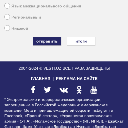
Язык межнационального общения
Региональный
Никакой
итоги
2004-2024 © VESTI.UZ
ВСЕ ПРАВА ЗАЩИЩЕНЫ
ГЛАВНАЯ
РЕКЛАМА НА САЙТЕ
* Экстремистские и террористические организации,
запрещенные в Российской Федерации: американская
компания Meta и принадлежащие ей соцсети Instagram и
Facebook, «Правый сектор», «Украинская повстанческая
армия» (УПА), «Исламское государство» (ИГ, ИГИЛ), «Джабхат
Фатх аш-Шам» (бывшая «Джабхат ан-Нусра», «Джебхат ан-