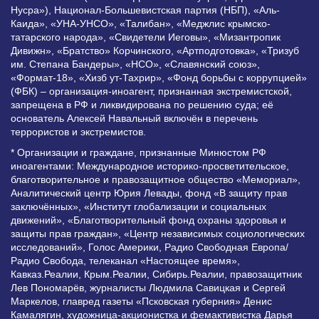
Нусра»), Национал-Большевистская партия (НБП), «Аль-
Каида», «УНА-УНСО», «Талибан», «Меджлис крымско-
татарского народа», «Свидетели Иеговы», «Мизантропик
Дивижн», «Братство» Корчинского, «Артподготовка», «Тризуб
им. Степана Бандеры», «НСО», «Славянский союз»,
«Формат-18», «Хизб ут-Тахрир», «Фонд борьбы с коррупцией»
(ФБК) – организация-иноагент, признанная экстремистской,
запрещена в РФ и ликвидирована по решению суда; её
основатель Алексей Навальный включён в перечень
террористов и экстремистов.
* Организации и граждане, признанные Минюстом РФ
иноагентами: Международное историко-просветительское,
благотворительное и правозащитное общество «Мемориал»,
Аналитический центр Юрия Левады, фонд «В защиту прав
заключённых», «Институт глобализации и социальных
движений», «Благотворительный фонд охраны здоровья и
защиты прав граждан», «Центр независимых социологических
исследований», Голос Америки, Радио Свободная Европа/
Радио Свобода, телеканал «Настоящее время»,
Кавказ.Реалии, Крым.Реалии, Сибирь.Реалии, правозащитник
Лев Пономарёв, журналисты Людмила Савицкая и Сергей
Маркелов, главред газеты «Псковская губерния» Денис
Камалягин, художница-акционистка и фемактивистка Дарья