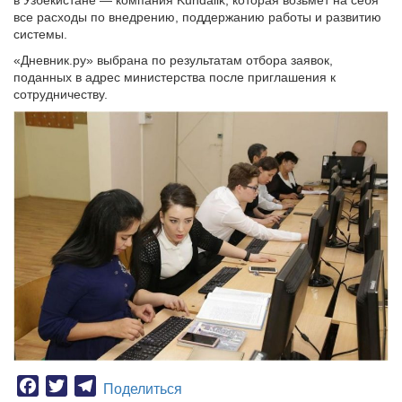
в Узбекистане — компания Kundalik, которая возьмет на себя
все расходы по внедрению, поддержанию работы и развитию
системы.
«Дневник.ру» выбрана по результатам отбора заявок,
поданных в адрес министерства после приглашения к
сотрудничеству.
Facebook
Twitter
Telegram
Поделиться