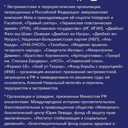
* Экстремистские и террористические организации,
запрещенные в Российской Федерации: американская
компания Meta и принадлежащие ей соцсети Instagram и
Facebook, «Правый сектор», «Украинская повстанческая
армия» (УПА), «Исламское государство» (ИГ, ИГИЛ), «Джабхат
Фатх аш-Шам» (бывшая «Джабхат ан-Нусра», «Джебхат ан-
Нусра»), Национал-Большевистская партия (НБП), «Аль-
Каида», «УНА-УНСО», «Талибан», «Меджлис крымско-
татарского народа», «Свидетели Иеговы», «Мизантропик
Дивижн», «Братство» Корчинского, «Артподготовка», «Тризуб
им. Степана Бандеры», «НСО», «Славянский союз»,
«Формат-18», «Хизб ут-Тахрир», «Фонд борьбы с коррупцией»
(ФБК) – организация-иноагент, признанная экстремистской,
запрещена в РФ и ликвидирована по решению суда; её
основатель Алексей Навальный включён в перечень
террористов и экстремистов.
* Организации и граждане, признанные Минюстом РФ
иноагентами: Международное историко-просветительское,
благотворительное и правозащитное общество «Мемориал»,
Аналитический центр Юрия Левады, фонд «В защиту прав
заключённых», «Институт глобализации и социальных
движений», «Благотворительный фонд охраны здоровья и