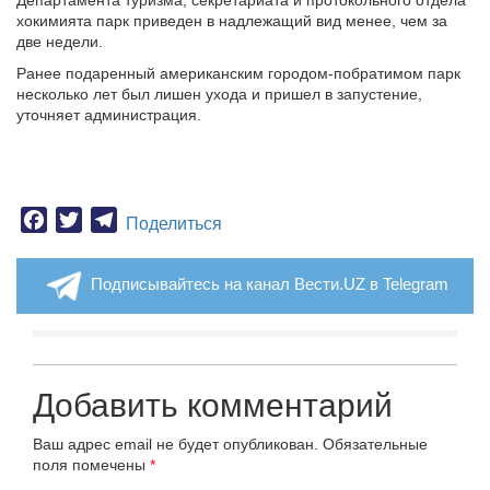
Департамента туризма, секретариата и протокольного отдела
хокимията парк приведен в надлежащий вид менее, чем за
две недели.
Ранее подаренный американским городом-побратимом парк
несколько лет был лишен ухода и пришел в запустение,
уточняет администрация.
Facebook
Twitter
Telegram
Поделиться
Подписывайтесь на канал Вести.UZ в Telegram
Добавить комментарий
Ваш адрес email не будет опубликован.
Обязательные
поля помечены
*