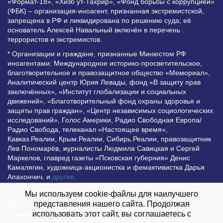
«Формат-18», «Хизб ут-Тахрир», «Фонд борьбы с коррупцией»
(ФБК) – организация-иноагент, признанная экстремистской,
запрещена в РФ и ликвидирована по решению суда; её
основатель Алексей Навальный включён в перечень
террористов и экстремистов.
* Организации и граждане, признанные Минюстом РФ
иноагентами: Международное историко-просветительское,
благотворительное и правозащитное общество «Мемориал»,
Аналитический центр Юрия Левады, фонд «В защиту прав
заключённых», «Институт глобализации и социальных
движений», «Благотворительный фонд охраны здоровья и
защиты прав граждан», «Центр независимых социологических
исследований», Голос Америки, Радио Свободная Европа/
Радио Свобода, телеканал «Настоящее время»,
Кавказ.Реалии, Крым.Реалии, Сибирь.Реалии, правозащитник
Лев Пономарёв, журналисты Людмила Савицкая и Сергей
Маркелов, главред газеты «Псковская губерния» Денис
Камалягин, художница-акционистка и фемактивистка Дарья
Апахончич. и
другие
.
Мы используем cookie-файлы для наилучшего
Все права защищены и охраняются законом. Любое
представления нашего сайта. Продолжая
использование материалов сайта допустимо при условии
использовать этот сайт, вы соглашаетесь с
наличия активной гиперссылки на Vesti.UZ.