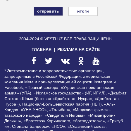
итоги
2004-2024 © VESTI.UZ
ВСЕ ПРАВА ЗАЩИЩЕНЫ
ГЛАВНАЯ
РЕКЛАМА НА САЙТЕ
* Экстремистские и террористические организации,
запрещенные в Российской Федерации: американская
компания Meta и принадлежащие ей соцсети Instagram и
Facebook, «Правый сектор», «Украинская повстанческая
армия» (УПА), «Исламское государство» (ИГ, ИГИЛ), «Джабхат
Фатх аш-Шам» (бывшая «Джабхат ан-Нусра», «Джебхат ан-
Нусра»), Национал-Большевистская партия (НБП), «Аль-
Каида», «УНА-УНСО», «Талибан», «Меджлис крымско-
татарского народа», «Свидетели Иеговы», «Мизантропик
Дивижн», «Братство» Корчинского, «Артподготовка», «Тризуб
им. Степана Бандеры», «НСО», «Славянский союз»,