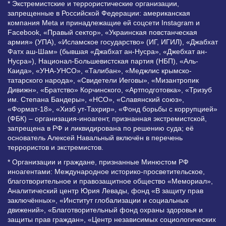
* Экстремистские и террористические организации,
запрещенные в Российской Федерации: американская
компания Meta и принадлежащие ей соцсети Instagram и
Facebook, «Правый сектор», «Украинская повстанческая
армия» (УПА), «Исламское государство» (ИГ, ИГИЛ), «Джабхат
Фатх аш-Шам» (бывшая «Джабхат ан-Нусра», «Джебхат ан-
Нусра»), Национал-Большевистская партия (НБП), «Аль-
Каида», «УНА-УНСО», «Талибан», «Меджлис крымско-
татарского народа», «Свидетели Иеговы», «Мизантропик
Дивижн», «Братство» Корчинского, «Артподготовка», «Тризуб
им. Степана Бандеры», «НСО», «Славянский союз»,
«Формат-18», «Хизб ут-Тахрир», «Фонд борьбы с коррупцией»
(ФБК) – организация-иноагент, признанная экстремистской,
запрещена в РФ и ликвидирована по решению суда; её
основатель Алексей Навальный включён в перечень
террористов и экстремистов.
* Организации и граждане, признанные Минюстом РФ
иноагентами: Международное историко-просветительское,
благотворительное и правозащитное общество «Мемориал»,
Аналитический центр Юрия Левады, фонд «В защиту прав
заключённых», «Институт глобализации и социальных
движений», «Благотворительный фонд охраны здоровья и
защиты прав граждан», «Центр независимых социологических