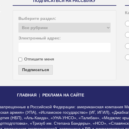
ПОДПИСАТЬСЯ НА РАССЫЛКУ
К
Выберите раздел:
Электронный адрес:
Отпишите меня
Подписаться
ГЛАВНАЯ
РЕКЛАМА НА САЙТЕ
, запрещенные в Российской Федерации: американская компания Me
еская армия» (УПА), «Исламское государство» (ИГ, ИГИЛ), «Джабх
артия (НБП), «Аль-Каида», «УНА-УНСО», «Талибан», «Меджлис кры
Артподготовка», «Тризуб им. Степана Бандеры», «НСО», «Славянск
нт, признанная экстремистской, запрещена в РФ и ликвидирована 