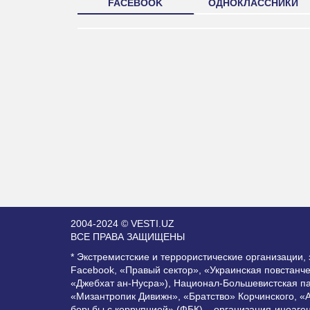
FACEBOOK
ОДНОКЛАССНИКИ
2004-2024 © VESTI.UZ
ВСЕ ПРАВА ЗАЩИЩЕНЫ
* Экстремистские и террористические организации
Facebook, «Правый сектор», «Украинская повстанч
«Джебхат ан-Нусра»), Национал-Большевистская п
«Мизантропик Дивижн», «Братство» Корчинского, «
борьбы с коррупцией» (ФБК) – организация-иноаге