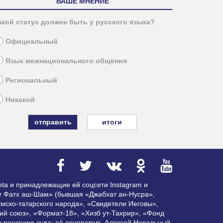
ВАШЕ МНЕНИЕ
акой статус должен быть у русского языка?
Официальный
Язык межнационального общения
Региональный
Никакой
итоги
ta и принадлежащие ей соцсети Instagram и
ат Фатх аш-Шам» (бывшая «Джабхат ан-Нусра»,
мско-татарского народа», «Свидетели Иеговы»,
ий союз», «Формат-18», «Хизб ут-Тахрир», «Фонд
по решению суда; её основатель Алексей Навальный