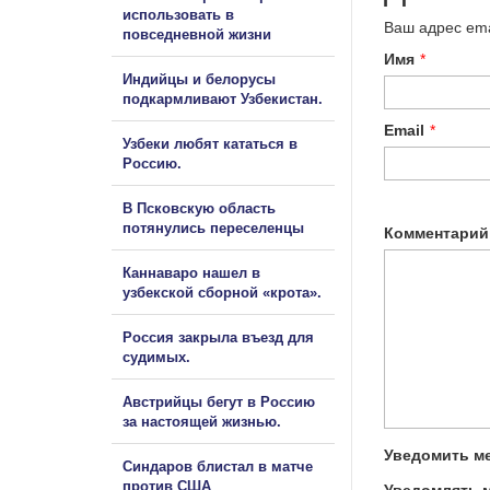
использовать в
Ваш адрес ema
повседневной жизни
Имя
*
Индийцы и белорусы
подкармливают Узбекистан.
Email
*
Узбеки любят кататься в
Россию.
В Псковскую область
потянулись переселенцы
Комментарий
Каннаваро нашел в
узбекской сборной «крота».
Россия закрыла въезд для
судимых.
Австрийцы бегут в Россию
за настоящей жизнью.
Уведомить ме
Синдаров блистал в матче
против США
Уведомлять м