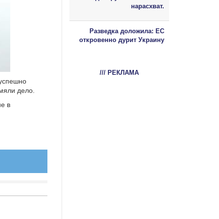
нарасхват.
Разведка доложила: ЕС
откровенно дурит Украину
/// РЕКЛАМА
зуспешно
мяли дело.
ие в