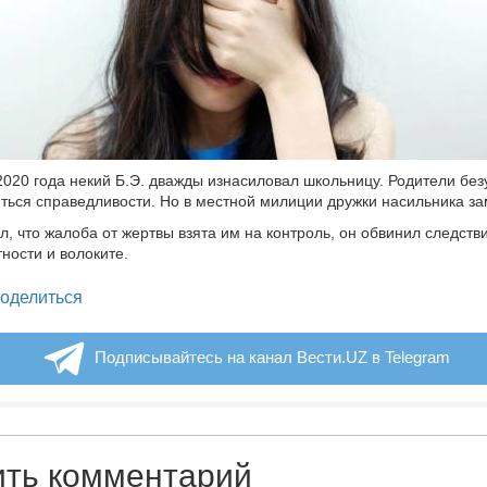
2020 года некий Б.Э. дважды изнасиловал школьницу. Родители бе
ться справедливости. Но в местной милиции дружки насильника за
л, что жалоба от жертвы взята им на контроль, он обвинил следств
ности и волоките.
legram
оделиться
Подписывайтесь на канал Вести.UZ в Telegram
ить комментарий