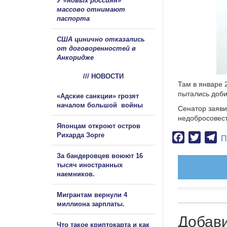
У «новых россиян»
массово отнимают
паспорта
США цинично отказались
от договоренностей в
Анкоридже
/// НОВОСТИ
Там в январе 
пытались доби
«Адские санкции» грозят
началом большой войны
Сенатор заяви
недобросовест
Японцам откроют остров
Рихарда Зорге
Facebook
Twitter
Te
П
За бандеровцев воюют 16
тысяч иностранных
наемников.
Мигрантам вернули 4
миллиона зарплаты.
Добав
Что такое криптокарта и как