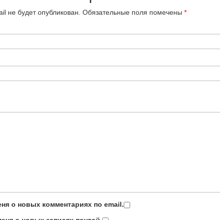
il не будет опубликован.
Обязательные поля помечены
*
ня о новых комментариях по email.
еня о новых записях почтой.