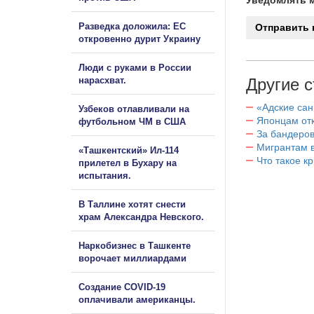
Разведка доложила: ЕС
откровенно дурит Украину
Люди с руками в России
нарасхват.
Другие с
«Адские са
Узбеков отлавливали на
Японцам отк
футбольном ЧМ в США
За бандеров
Мигрантам в
«Ташкентский» Ил-114
Что такое к
прилетел в Бухару на
испытания.
В Таллине хотят снести
храм Александра Невского.
Наркобизнес в Ташкенте
ворочает миллиардами
Создание COVID-19
оплачивали американцы.