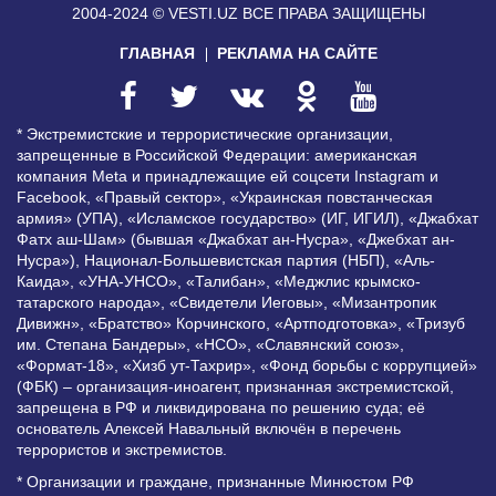
2004-2024 © VESTI.UZ
ВСЕ ПРАВА ЗАЩИЩЕНЫ
ГЛАВНАЯ
РЕКЛАМА НА САЙТЕ
* Экстремистские и террористические организации,
запрещенные в Российской Федерации: американская
компания Meta и принадлежащие ей соцсети Instagram и
Facebook, «Правый сектор», «Украинская повстанческая
армия» (УПА), «Исламское государство» (ИГ, ИГИЛ), «Джабхат
Фатх аш-Шам» (бывшая «Джабхат ан-Нусра», «Джебхат ан-
Нусра»), Национал-Большевистская партия (НБП), «Аль-
Каида», «УНА-УНСО», «Талибан», «Меджлис крымско-
татарского народа», «Свидетели Иеговы», «Мизантропик
Дивижн», «Братство» Корчинского, «Артподготовка», «Тризуб
им. Степана Бандеры», «НСО», «Славянский союз»,
«Формат-18», «Хизб ут-Тахрир», «Фонд борьбы с коррупцией»
(ФБК) – организация-иноагент, признанная экстремистской,
запрещена в РФ и ликвидирована по решению суда; её
основатель Алексей Навальный включён в перечень
террористов и экстремистов.
* Организации и граждане, признанные Минюстом РФ