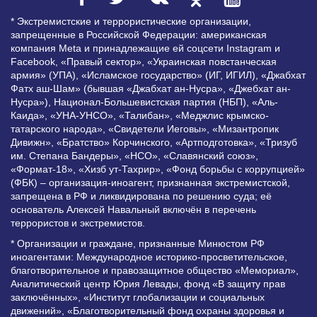
* Экстремистские и террористические организации,
запрещенные в Российской Федерации: американская
компания Meta и принадлежащие ей соцсети Instagram и
Facebook, «Правый сектор», «Украинская повстанческая
армия» (УПА), «Исламское государство» (ИГ, ИГИЛ), «Джабхат
Фатх аш-Шам» (бывшая «Джабхат ан-Нусра», «Джебхат ан-
Нусра»), Национал-Большевистская партия (НБП), «Аль-
Каида», «УНА-УНСО», «Талибан», «Меджлис крымско-
татарского народа», «Свидетели Иеговы», «Мизантропик
Дивижн», «Братство» Корчинского, «Артподготовка», «Тризуб
им. Степана Бандеры», «НСО», «Славянский союз»,
«Формат-18», «Хизб ут-Тахрир», «Фонд борьбы с коррупцией»
(ФБК) – организация-иноагент, признанная экстремистской,
запрещена в РФ и ликвидирована по решению суда; её
основатель Алексей Навальный включён в перечень
террористов и экстремистов.
* Организации и граждане, признанные Минюстом РФ
иноагентами: Международное историко-просветительское,
благотворительное и правозащитное общество «Мемориал»,
Аналитический центр Юрия Левады, фонд «В защиту прав
заключённых», «Институт глобализации и социальных
движений», «Благотворительный фонд охраны здоровья и