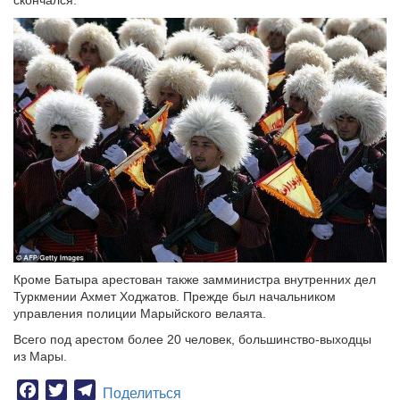
скончался.
Кроме Батыра арестован также замминистра внутренних дел
Туркмении Ахмет Ходжатов. Прежде был начальником
управления полиции Марыйского велаята.
Всего под арестом более 20 человек, большинство-выходцы
из Мары.
Facebook
Twitter
Telegram
Поделиться