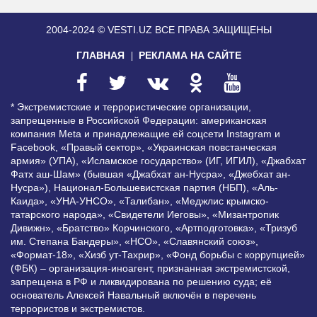
2004-2024 © VESTI.UZ
ВСЕ ПРАВА ЗАЩИЩЕНЫ
ГЛАВНАЯ
РЕКЛАМА НА САЙТЕ
* Экстремистские и террористические организации,
запрещенные в Российской Федерации: американская
компания Meta и принадлежащие ей соцсети Instagram и
Facebook, «Правый сектор», «Украинская повстанческая
армия» (УПА), «Исламское государство» (ИГ, ИГИЛ), «Джабхат
Фатх аш-Шам» (бывшая «Джабхат ан-Нусра», «Джебхат ан-
Нусра»), Национал-Большевистская партия (НБП), «Аль-
Каида», «УНА-УНСО», «Талибан», «Меджлис крымско-
татарского народа», «Свидетели Иеговы», «Мизантропик
Дивижн», «Братство» Корчинского, «Артподготовка», «Тризуб
им. Степана Бандеры», «НСО», «Славянский союз»,
«Формат-18», «Хизб ут-Тахрир», «Фонд борьбы с коррупцией»
(ФБК) – организация-иноагент, признанная экстремистской,
запрещена в РФ и ликвидирована по решению суда; её
основатель Алексей Навальный включён в перечень
террористов и экстремистов.