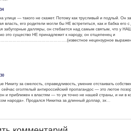
:34
на улице — такого не скажет. Потому как трусливый и подлый. Он з
я власть, его родители могли бы НЕ встретиться, как и бабка его с
ая забугорные далляры, он стебается над самым святым, что у 
ько это существо НЕ принадлежит к народу, он отщепенец и
…………………………………….(известное нецензурное выражени
:30
е Никиту за смелость, справедливость, умение отстаивать собств
он сейчас оголтелый антироссийский пропагандос — это лютое позо
 он и приближен к властям — то уж точно не нашей страны, и ни в 
сом народа». Продался Никитка за длинный доллар, эх…
ить комментарий