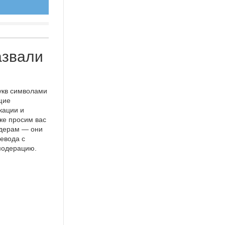
азвали
укв символами
щие
кации и
же просим вас
идерам — они
евода с
 модерацию.