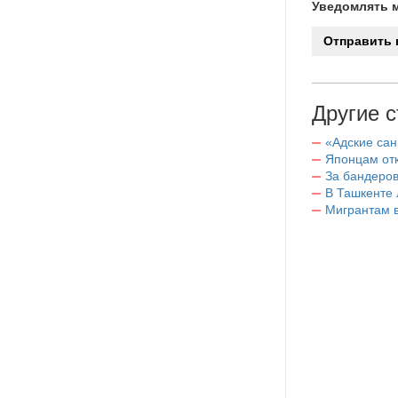
Уведомлять м
Другие с
«Адские са
Японцам отк
За бандеров
В Ташкенте 
Мигрантам в