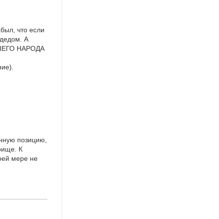
абыл, что если
 дедом. А
НАШЕГО НАРОДА
е).
енную позицию,
рище. К
коей мере не