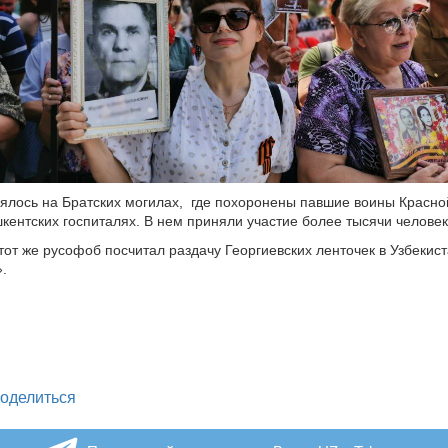
ялось на Братских могилах, где похоронены павшие воины Красно
кентских госпиталях. В нем приняли участие более тысячи человек
тот же русофоб посчитал раздачу Георгиевских ленточек в Узбекис
.
legram
оделиться