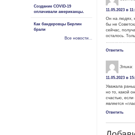
Создание COVID-19
11.05.2023 в 11
оплачивали американцы.
Он на людях, 
Как бандеровцы Берлин
бы не Советска
брали
сейчас, получ
осталось. Тол
Все новости...
………………………
Ответить
Элика
:
11.05.2023 в 15
Уважала раньш
но то, какой 
счастью, если
является «гла
Ответить
Добав