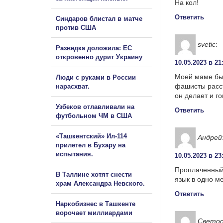
На кол!
Ответить
Синдаров блистал в матче
против США
svetic
:
Разведка доложила: ЕС
откровенно дурит Украину
10.05.2023 в 21
Моей маме был
Люди с руками в России
фашисты расст
нарасхват.
он делает и г
Узбеков отлавливали на
Ответить
футбольном ЧМ в США
«Ташкентский» Ил-114
Андрей
прилетел в Бухару на
испытания.
10.05.2023 в 23
Проплаченный 
В Таллине хотят снести
язык в одно м
храм Александра Невского.
Ответить
Наркобизнес в Ташкенте
ворочает миллиардами
Светос