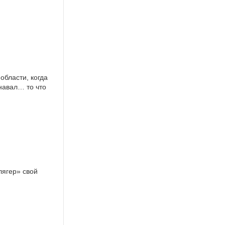
области, когда
навал… то что
лягер» свой