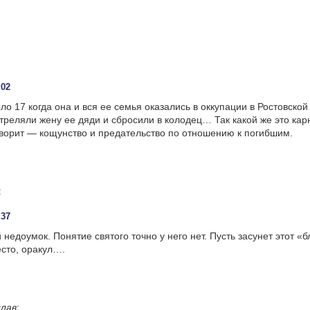
:02
о 17 когда она и вся ее семья оказались в оккупации в Ростовской 
реляли жену ее дяди и сбросили в колодец… Так какой же это кар
оворит — кощунство и предательство по отношению к погибшим.
:
:37
недоумок. Понятие святого точно у него нет. Пусть засунет этот «б
есто, оракул….
лав
: