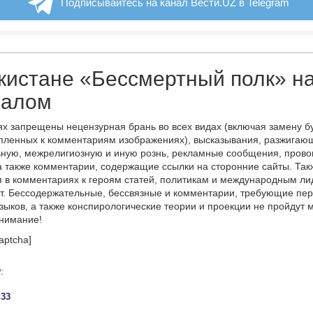
Подписывайтесь на канал Вести.UZ в Telegram
кистане «Бессмертный полк» н
валом
х запрещены нецензурная брань во всех видах (включая замену б
пленных к комментариям изображениях), высказывания, разжигаю
ную, межрелигиозную и иную рознь, рекламные сообщения, прово
а также комментарии, содержащие ссылки на сторонние сайты. Так
 в комментариях к героям статей, политикам и международным л
т. Бессодержательные, бессвязные и комментарии, требующие пер
языков, а также конспирологические теории и проекции не пройдут
онимание!
aptcha]
0
:
:33