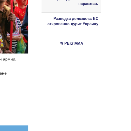
нарасхват.
Разведка доложила: ЕС
откровенно дурит Украину
/// РЕКЛАМА
й армии,
.
тане