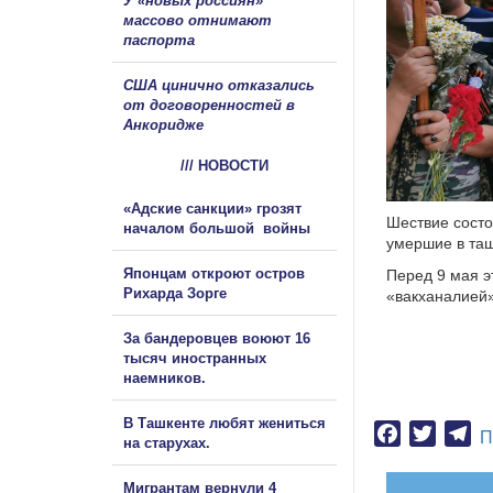
У «новых россиян»
массово отнимают
паспорта
США цинично отказались
от договоренностей в
Анкоридже
/// НОВОСТИ
«Адские санкции» грозят
Шествие состо
началом большой войны
умершие в таш
Японцам откроют остров
Перед 9 мая э
Рихарда Зорге
«вакханалией»
За бандеровцев воюют 16
тысяч иностранных
наемников.
В Ташкенте любят жениться
Facebook
Twitter
Te
П
на старухах.
Мигрантам вернули 4