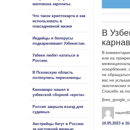
миллиона зарплаты.
Что такое криптокарта и как
использовать в
повседневной жизни
В Узбе
Индийцы и белорусы
карна
подкармливают Узбекистан.
В комментария
Узбеки любят кататься в
или на прикре
Россию.
межнациональ
оскорбления, 
В Псковскую область
не обращаться
потянулись переселенцы
вас не услыша
экзотических 
Каннаваро нашел в
Спасибо за п
узбекской сборной «крота».
[bws_google_c
Россия закрыла въезд для
судимых.
naum9
10.05.2023 в 16
Австрийцы бегут в Россию
за настоящей жизнью.