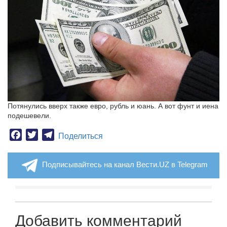
Потянулись вверх также евро, рубль и юань. А вот фунт и иена
подешевели.
Facebook
Twitter
Telegram
Поделиться
Подписывайтесь на канал Вести.UZ в Telegram
Добавить комментарий