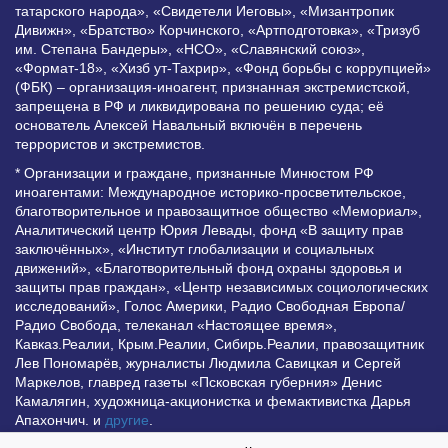
татарского народа», «Свидетели Иеговы», «Мизантропик
Дивижн», «Братство» Корчинского, «Артподготовка», «Тризуб
им. Степана Бандеры», «НСО», «Славянский союз»,
«Формат-18», «Хизб ут-Тахрир», «Фонд борьбы с коррупцией»
(ФБК) – организация-иноагент, признанная экстремистской,
запрещена в РФ и ликвидирована по решению суда; её
основатель Алексей Навальный включён в перечень
террористов и экстремистов.
* Организации и граждане, признанные Минюстом РФ
иноагентами: Международное историко-просветительское,
благотворительное и правозащитное общество «Мемориал»,
Аналитический центр Юрия Левады, фонд «В защиту прав
заключённых», «Институт глобализации и социальных
движений», «Благотворительный фонд охраны здоровья и
защиты прав граждан», «Центр независимых социологических
исследований», Голос Америки, Радио Свободная Европа/
Радио Свобода, телеканал «Настоящее время»,
Кавказ.Реалии, Крым.Реалии, Сибирь.Реалии, правозащитник
Лев Пономарёв, журналисты Людмила Савицкая и Сергей
Маркелов, главред газеты «Псковская губерния» Денис
Камалягин, художница-акционистка и фемактивистка Дарья
Апахончич. и
другие
.