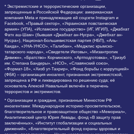
* Экстремистские и террористические организации,
запрещенные в Российской Федерации: американская
компания Meta и принадлежащие ей соцсети Instagram и
Facebook, «Правый сектор», «Украинская повстанческая
армия» (УПА), «Исламское государство» (ИГ, ИГИЛ), «Джабхат
Фатх аш-Шам» (бывшая «Джабхат ан-Нусра», «Джебхат ан-
Нусра»), Национал-Большевистская партия (НБП), «Аль-
Каида», «УНА-УНСО», «Талибан», «Меджлис крымско-
татарского народа», «Свидетели Иеговы», «Мизантропик
Дивижн», «Братство» Корчинского, «Артподготовка», «Тризуб
им. Степана Бандеры», «НСО», «Славянский союз»,
«Формат-18», «Хизб ут-Тахрир», «Фонд борьбы с коррупцией»
(ФБК) – организация-иноагент, признанная экстремистской,
запрещена в РФ и ликвидирована по решению суда; её
основатель Алексей Навальный включён в перечень
террористов и экстремистов.
* Организации и граждане, признанные Минюстом РФ
иноагентами: Международное историко-просветительское,
благотворительное и правозащитное общество «Мемориал»,
Аналитический центр Юрия Левады, фонд «В защиту прав
заключённых», «Институт глобализации и социальных
движений», «Благотворительный фонд охраны здоровья и