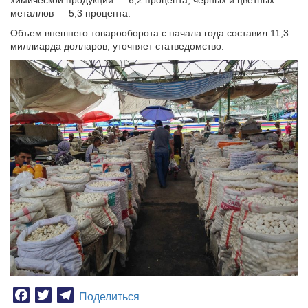
химической продукции — 6,2 процента, черных и цветных
металлов — 5,3 процента.
Объем внешнего товарооборота с начала года составил 11,3
миллиарда долларов, уточняет статведомство.
Facebook
Twitter
Telegram
Поделиться