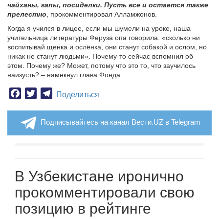
чайханы, гапы, посиделки. Пусть все и остается также
прелестно
, прокомментировал Алламжонов.
Когда я учился в лицее, если мы шумели на уроке, наша
учительница литературы Феруза опа говорила: «сколько ни
воспитывай щенка и ослёнка, они станут собакой и ослом, но
никак не станут людьми». Почему-то сейчас вспомнил об
этом. Почему же? Может, потому что это то, что заучилось
наизусть? – намекнул глава Фонда.
Facebook
Twitter
Telegram
Поделиться
Подписывайтесь на канал Вести.UZ в Telegram
В Узбекистане иронично
прокомментировали свою
позицию в рейтинге