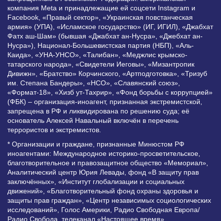
компания Meta и принадлежащие ей соцсети Instagram и
Facebook, «Правый сектор», «Украинская повстанческая
армия» (УПА), «Исламское государство» (ИГ, ИГИЛ), «Джабхат
Фатх аш-Шам» (бывшая «Джабхат ан-Нусра», «Джебхат ан-
Нусра»), Национал-Большевистская партия (НБП), «Аль-
Каида», «УНА-УНСО», «Талибан», «Меджлис крымско-
татарского народа», «Свидетели Иеговы», «Мизантропик
Дивижн», «Братство» Корчинского, «Артподготовка», «Тризуб
им. Степана Бандеры», «НСО», «Славянский союз»,
«Формат-18», «Хизб ут-Тахрир», «Фонд борьбы с коррупцией»
(ФБК) – организация-иноагент, признанная экстремистской,
запрещена в РФ и ликвидирована по решению суда; её
основатель Алексей Навальный включён в перечень
террористов и экстремистов.
* Организации и граждане, признанные Минюстом РФ
иноагентами: Международное историко-просветительское,
благотворительное и правозащитное общество «Мемориал»,
Аналитический центр Юрия Левады, фонд «В защиту прав
заключённых», «Институт глобализации и социальных
движений», «Благотворительный фонд охраны здоровья и
защиты прав граждан», «Центр независимых социологических
исследований», Голос Америки, Радио Свободная Европа/
Радио Свобода, телеканал «Настоящее время»,