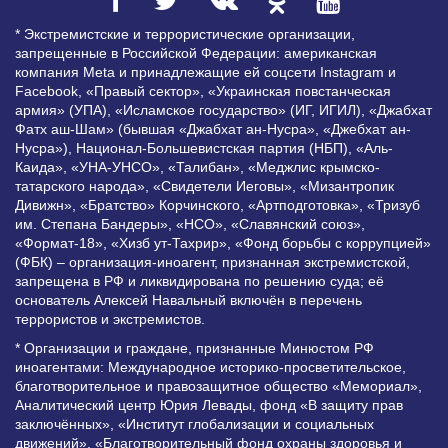
* Экстремистские и террористические организации,
запрещенные в Российской Федерации: американская
компания Meta и принадлежащие ей соцсети Instagram и
Facebook, «Правый сектор», «Украинская повстанческая
армия» (УПА), «Исламское государство» (ИГ, ИГИЛ), «Джабхат
Фатх аш-Шам» (бывшая «Джабхат ан-Нусра», «Джебхат ан-
Нусра»), Национал-Большевистская партия (НБП), «Аль-
Каида», «УНА-УНСО», «Талибан», «Меджлис крымско-
татарского народа», «Свидетели Иеговы», «Мизантропик
Дивижн», «Братство» Корчинского, «Артподготовка», «Тризуб
им. Степана Бандеры», «НСО», «Славянский союз»,
«Формат-18», «Хизб ут-Тахрир», «Фонд борьбы с коррупцией»
(ФБК) – организация-иноагент, признанная экстремистской,
запрещена в РФ и ликвидирована по решению суда; её
основатель Алексей Навальный включён в перечень
террористов и экстремистов.
* Организации и граждане, признанные Минюстом РФ
иноагентами: Международное историко-просветительское,
благотворительное и правозащитное общество «Мемориал»,
Аналитический центр Юрия Левады, фонд «В защиту прав
заключённых», «Институт глобализации и социальных
движений», «Благотворительный фонд охраны здоровья и