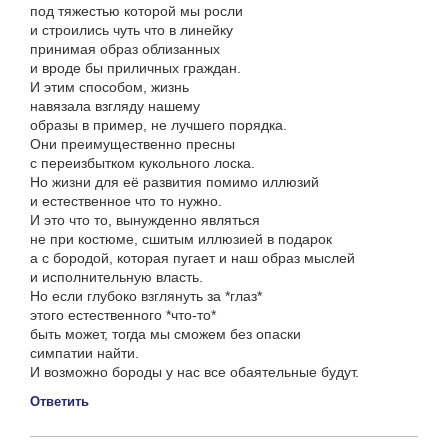
под тяжестью которой мы росли
и строились чуть что в линейку
принимая образ облизанных
и вроде бы приличных граждан.
И этим способом, жизнь
навязала взгляду нашему
образы в пример, не лучшего порядка.
Они преимущественно пресны
с переизбытком кукольного лоска.
Но жизни для её развития помимо иллюзий
и естественное что то нужно.
И это что то, вынужденно являться
не при костюме, сшитым иллюзией в подарок
а с бородой, которая пугает и наш образ мыслей
и исполнительную власть.
Но если глубоко взглянуть за *глаз*
этого естественного *что-то*
быть может, тогда мы сможем без опаски
симпатии найти.
И возможно бороды у нас все обаятельные будут.
Ответить