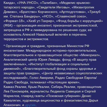
Каида», «УНА-УНСО», «Талибан», «Меджлис крымско-
татарского народа», «Свидетели Иеговы», «Мизантропик
Дивижн», «Братство» Корчинского, «Артподготовка», «Тризуб
им. Степана Бандеры», «НСО», «Славянский союз»,
«Формат-18», «Хизб ут-Тахрир», «Фонд борьбы с коррупцией»
(ФБК) – организация-иноагент, признанная экстремистской,
запрещена в РФ и ликвидирована по решению суда; её
основатель Алексей Навальный включён в перечень
террористов и экстремистов.
* Организации и граждане, признанные Минюстом РФ
иноагентами: Международное историко-просветительское,
благотворительное и правозащитное общество «Мемориал»,
Аналитический центр Юрия Левады, фонд «В защиту прав
заключённых», «Институт глобализации и социальных
движений», «Благотворительный фонд охраны здоровья и
защиты прав граждан», «Центр независимых социологических
исследований», Голос Америки, Радио Свободная Европа/
Радио Свобода, телеканал «Настоящее время»,
Кавказ.Реалии, Крым.Реалии, Сибирь.Реалии, правозащитник
Лев Пономарёв, журналисты Людмила Савицкая и Сергей
Маркелов, главред газеты «Псковская губерния» Денис
Камалягин, художница-акционистка и фемактивистка Дарья
Апахончич. и
другие
.